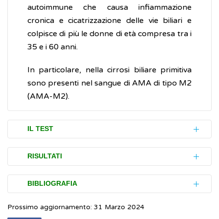
autoimmune che causa infiammazione
cronica e cicatrizzazione delle vie biliari e
colpisce di più le donne di età compresa tra i
35 e i 60 anni.
In particolare, nella cirrosi biliare primitiva
sono presenti nel sangue di AMA di tipo M2
(AMA-M2).
IL TEST
Per eseguire il test AMA, viene prelevata
RISULTATI
una piccola quantità di sangue da una vena
del braccio e non è necessaria alcuna
In circa il 90-95% delle persone con
cirrosi
BIBLIOGRAFIA
preparazione prima dell'esame.
biliare primitiva
è presente un alto livello di
Prossimo aggiornamento: 31 Marzo 2024
AMA, quindi, in presenza di disturbi al
Mayo Clinic Laboratories.
AMA. Clinical &
Se in occasione di esami del sangue vengono