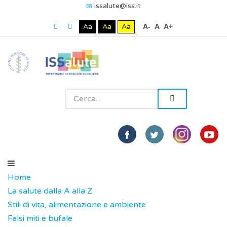
issalute@iss.it
Aa
Aa
Aa
A-
A
A+
Home
La salute dalla A alla Z
Stili di vita, alimentazione e ambiente
Falsi miti e bufale