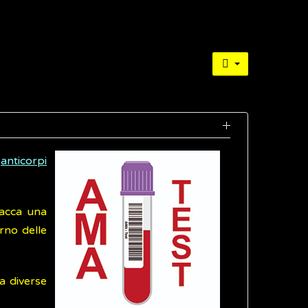
i
anticorpi
tacca una
rno delle
a diverse