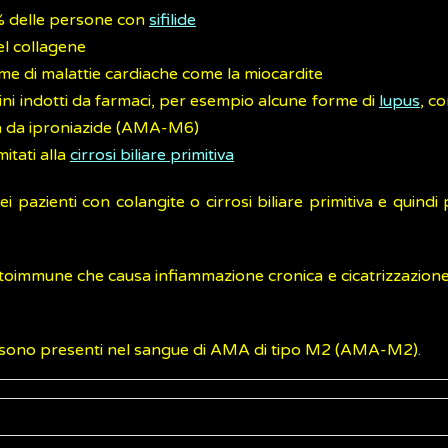
5% delle persone con
sifilide
el collagene
me di malattie cardiache come la miocardite
ordini indotti da farmaci, per esempio alcune forme di
lupus
, c
a da iproniazide (AMA-M6)
itati alla
cirrosi biliare primitiva
dei pazienti con colangite o cirrosi biliare primitiva e quind
autoimmune che causa infiammazione cronica e cicatrizzazione de
tiva sono presenti nel sangue di AMA di tipo M2 (AMA-M2).