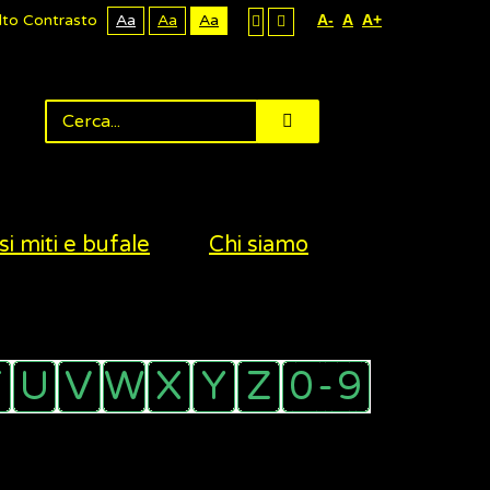
lto Contrasto
Aa
Aa
Aa
A-
A
A+
si miti e bufale
Chi siamo