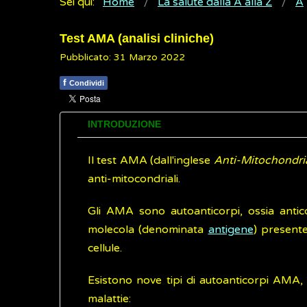
Sei qui:
Home
La salute dalla A alla Z
A
Test AMA (analisi cliniche)
Pubblicato: 31 Marzo 2022
f
Condividi
INTRODUZIONE
Il test AMA (dall'inglese
Anti-Mitochondri
anti-mitocondriali.
Gli AMA sono autoanticorpi, ossia antic
molecola (denominata
antigene
) presente
cellule.
Esistono nove tipi di autoanticorpi AMA,
malattie: