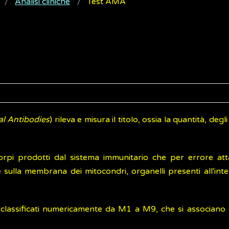
Analisi cliniche
Test AMA
al Antibodies
) rileva e misura il titolo, ossia la quantità, degl
orpi prodotti dal sistema immunitario che per errore at
 sulla membrana dei mitocondri, organelli presenti all'inte
 classificati numericamente da M1 a M9, che si associano 