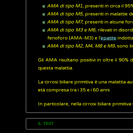
AMA di tipo M1,
presenti in circa il 9
AMA di tipo M5,
presenti in malattie d
AMA di tipo M7,
presenti in alcune for
AMA di tipo M3 e M6
, rilevati in dis
fenoforo (AMA-M3) e l'
epatite
indott
AMA di tipo M2, M4, M8 e M9,
sono lim
Gli AMA risultano positivi in oltre il 90% 
questa malattia.
La cirrosi biliare primitiva è una malattia 
età compresa tra i 35 e i 60 anni.
In particolare, nella cirrosi biliare primi
IL TEST