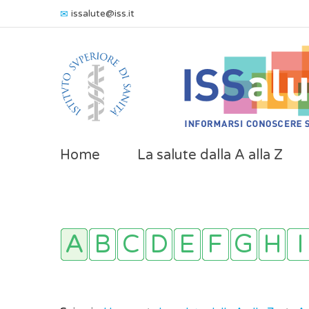
issalute@iss.it
Home
La salute dalla A alla Z