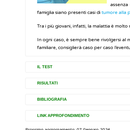
assenza d
famiglia siano presenti casi di
tumore alla 
Tra i più giovani, infatti, la malattia è molto 
In ogni caso, è sempre bene rivolgersi al m
familiare, consiglierà caso per caso l’event
IL TEST
L’analisi per effettuare il dosaggio del 
RISULTATI
prostatico presente nel siero e non richiede
Una volta ritirati i risultati degli esami,
BIBLIOGRAFIA
Al fine di ridurre il rischio che i risultati
dei suoi valori, fortunatamente, non signi
corso.
Mayo Clinic.
PSA test
(inglese)
LINK APPROFONDIMENTO
Le cause, sia fisiologiche che patologic
NHS.
PSA testing prostate cancer
(Inglese
Inoltre, nelle 48 ore che precedono l'es
prostatica benigna
) o un’infiammazione de
Prossimo aggiornamento: 07 Gennaio 2024