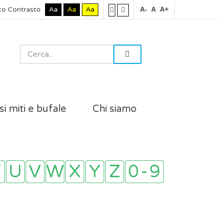
to Contrasto
Aa
Aa
Aa
A-
A
A+
si miti e bufale
Chi siamo