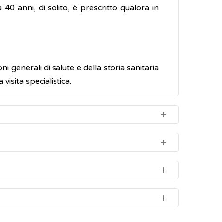
a 40 anni, di solito, è prescritto qualora in
 generali di salute e della storia sanitaria
visita specialistica.
angue per misurare la quantità di antigene
e importante non allarmarsi poiché l’aumento
 il prelievo se si ha un'
infezione urinaria
in
e molteplici: un ingrossamento (
ipertrofia
vere rapporti sessuali perché potrebbero
e attività sessuale,
fisica
o sportiva intensa