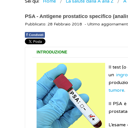
Sei qui:
Home
La salute dalla A alla Z
A
PSA - Antigene prostatico specifico (analis
Pubblicato: 28 Febbraio 2018
- Ultimo aggiornamen
f
Condividi
INTRODUZIONE
Il test (
un
ingro
produzion
tumore
.
Il PSA è
prostata
L’esame 