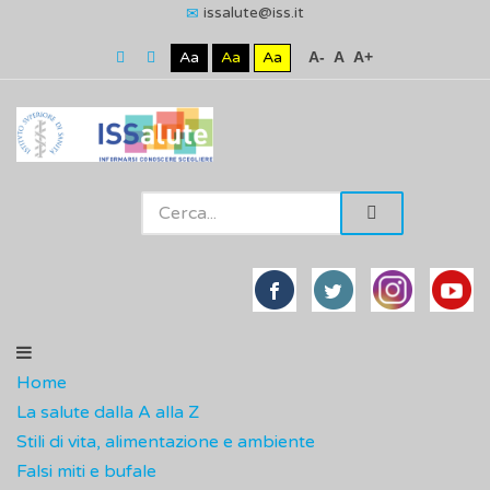
issalute@iss.it
Aa
Aa
Aa
A-
A
A+
Home
La salute dalla A alla Z
Stili di vita, alimentazione e ambiente
Falsi miti e bufale