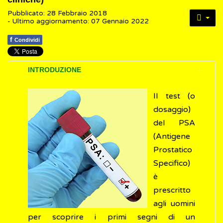
Pubblicato: 28 Febbraio 2018
- Ultimo aggiornamento: 07 Gennaio 2022
f
Condividi
INTRODUZIONE
Il test (o
dosaggio)
del PSA
(Antigene
Prostatico
Specifico)
è
prescritto
agli uomini
per scoprire i primi segni di un