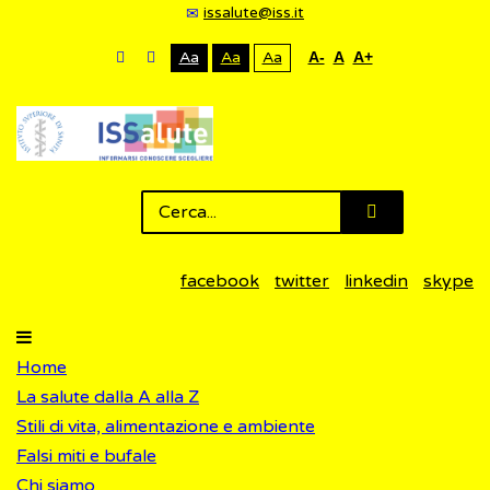
issalute@iss.it
Aa
Aa
Aa
A-
A
A+
facebook
twitter
linkedin
skype
Home
La salute dalla A alla Z
Stili di vita, alimentazione e ambiente
Falsi miti e bufale
Chi siamo