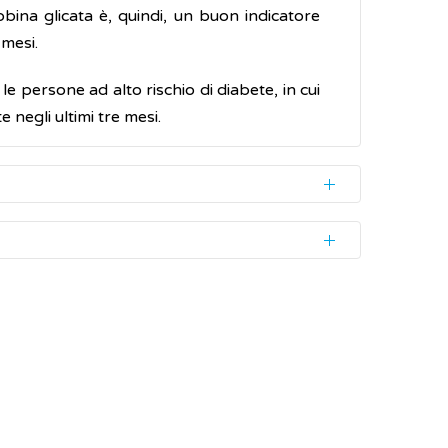
obina glicata è, quindi, un buon indicatore
 mesi.
e persone ad alto rischio di diabete, in cui
 negli ultimi tre mesi.
a tramite un semplice prelievo di sangue da
ticolare preparazione come, ad esempio, il