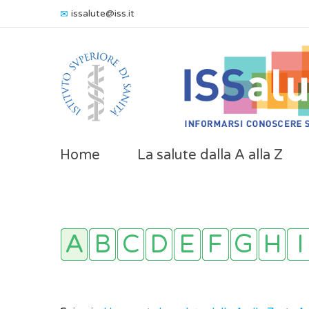
issalute@iss.it
Home
La salute dalla A alla Z