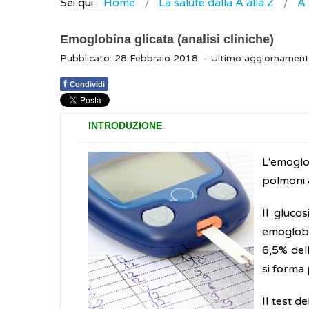
Sei qui:
Home
La salute dalla A alla Z
A
Emoglobina glicata (analisi cliniche)
Pubblicato: 28 Febbraio 2018
- Ultimo aggiornament
f
Condividi
INTRODUZIONE
L'emogl
polmoni a
Il gluco
emoglobin
6,5% del
si forma 
Il test d