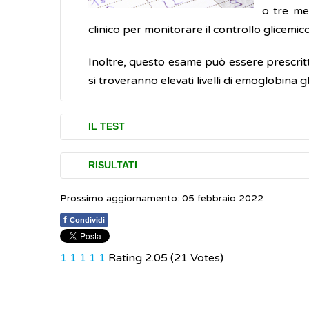
o tre me
clinico per monitorare il controllo glicemico
Inoltre, questo esame può essere prescritto
si troveranno elevati livelli di emoglobina g
IL TEST
Il dosaggio dell'emoglobina (HbA1c) è un e
RISULTATI
una vena del braccio.
Prossimo aggiornamento: 05 febbraio 2022
I risultati del test dell’emoglobina glicat
Il test dell'HbA1c può essere effettuato 
f
Condividi
in millimoli/molare (mmol/mol)
, Unità
digiuno. Dopo il prelievo si può tornare a sv
in percentuale
(%)
1
1
1
1
1
Rating 2.05 (21 Votes)
I valori di riferimento sono i seguenti:
HbA1c inferiore a 39 mmol/mol (5.7%