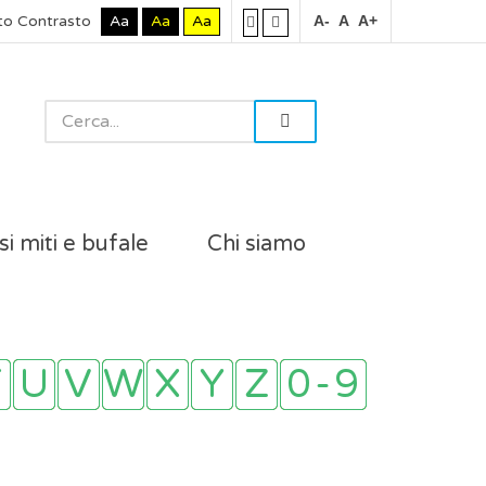
to Contrasto
Aa
Aa
Aa
A-
A
A+
si miti e bufale
Chi siamo