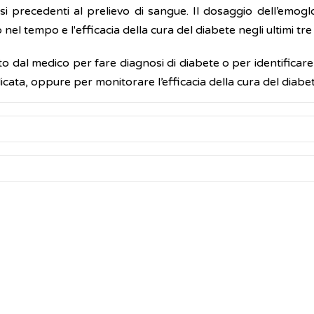
si precedenti al prelievo di sangue. Il dosaggio dell’emogl
 nel tempo e l'efficacia della cura del diabete negli ultimi tre
 dal medico per fare diagnosi di diabete o per identificare l
licata, oppure per monitorare l’efficacia della cura del diabete
same molto semplice, non ha controindicazioni e si effettu
a (HbA1c) possono essere espressi in due modi:
in qualsiasi momento del giorno e non richiede alcuna par
 SI (Sistema Internazionale)
olgere le normali attività.
)
: valori normali