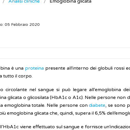
Analisi cliniche
Emoglobina glicata
o: 05 Febbraio 2020
obina è una
proteina
presente all'interno dei globuli rossi 
 tutto il corpo.
sio circolante nel sangue si può legare all'emoglobina de
a glicata o glicosilata (HbA1c o A1c). Nelle persone non dia
la emoglobina totale. Nelle persone con
diabete
, se sono pr
più emoglobina glicata che, quindi, supera il 6,5% dell’emogl
ell’HbA1c viene effettuato sul sangue e fornisce un'indicazione