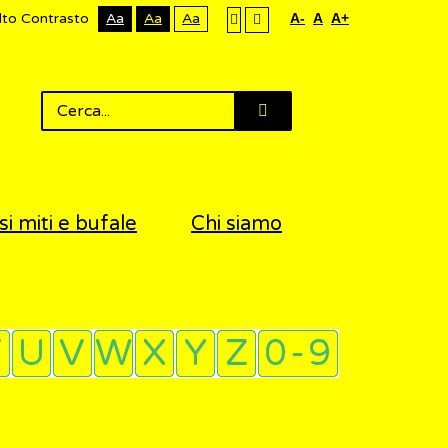
lto Contrasto
Aa
Aa
Aa
A-
A
A+
si miti e bufale
Chi siamo