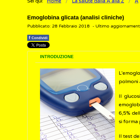
Sei qui:
Home
La salute dalla A alla Z
A
Emoglobina glicata (analisi cliniche)
Pubblicato: 28 Febbraio 2018
- Ultimo aggiornament
f
Condividi
INTRODUZIONE
L'emogl
polmoni a
Il gluco
emoglobin
6,5% del
si forma 
Il test d