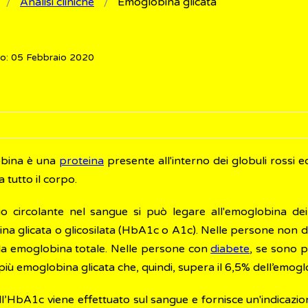
Analisi cliniche
Emoglobina glicata
o: 05 Febbraio 2020
obina è una
proteina
presente all'interno dei globuli rossi 
 tutto il corpo.
sio circolante nel sangue si può legare all'emoglobina de
a glicata o glicosilata (HbA1c o A1c). Nelle persone non dia
la emoglobina totale. Nelle persone con
diabete
, se sono pr
più emoglobina glicata che, quindi, supera il 6,5% dell’emogl
ell’HbA1c viene effettuato sul sangue e fornisce un'indicazione