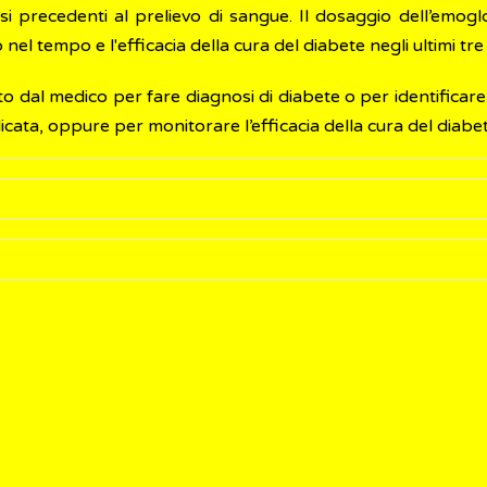
si precedenti al prelievo di sangue. Il dosaggio dell’emogl
 nel tempo e l'efficacia della cura del diabete negli ultimi tre
 dal medico per fare diagnosi di diabete o per identificare l
licata, oppure per monitorare l’efficacia della cura del diabete
same molto semplice, non ha controindicazioni e si effettu
a (HbA1c) possono essere espressi in due modi:
in qualsiasi momento del giorno e non richiede alcuna par
 SI (Sistema Internazionale)
olgere le normali attività.
)
: valori normali