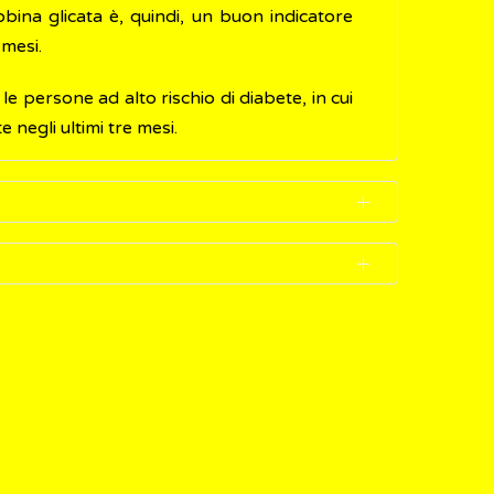
obina glicata è, quindi, un buon indicatore
 mesi.
e persone ad alto rischio di diabete, in cui
 negli ultimi tre mesi.
a tramite un semplice prelievo di sangue da
ticolare preparazione come, ad esempio, il