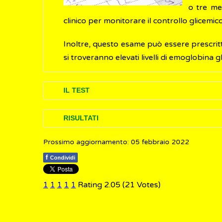
o tre me
clinico per monitorare il controllo glicemico
Inoltre, questo esame può essere prescritto
si troveranno elevati livelli di emoglobina g
IL TEST
Il dosaggio dell'emoglobina (HbA1c) è un e
RISULTATI
una vena del braccio.
Prossimo aggiornamento: 05 febbraio 2022
I risultati del test dell’emoglobina glicat
Il test dell'HbA1c può essere effettuato 
f
Condividi
in millimoli/molare (mmol/mol)
, Unità
digiuno. Dopo il prelievo si può tornare a sv
in percentuale
(%)
1
1
1
1
1
Rating 2.05 (21 Votes)
I valori di riferimento sono i seguenti:
HbA1c inferiore a 39 mmol/mol (5.7%