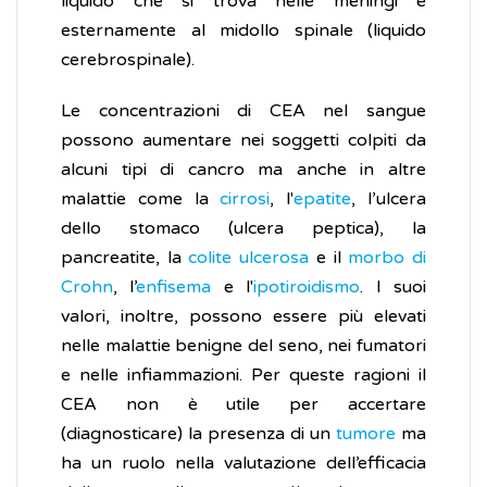
liquido che si trova nelle meningi e
esternamente al midollo spinale (liquido
cerebrospinale).
Le concentrazioni di CEA nel sangue
possono aumentare nei soggetti colpiti da
alcuni tipi di cancro ma anche in altre
malattie come la
cirrosi
, l'
epatite
, l’ulcera
dello stomaco (ulcera peptica), la
pancreatite, la
colite ulcerosa
e il
morbo di
Crohn
, l’
enfisema
e l'
ipotiroidismo
. I suoi
valori, inoltre, possono essere più elevati
nelle malattie benigne del seno, nei fumatori
e nelle infiammazioni. Per queste ragioni il
CEA non è utile per accertare
(diagnosticare) la presenza di un
tumore
ma
ha un ruolo nella valutazione dell’efficacia