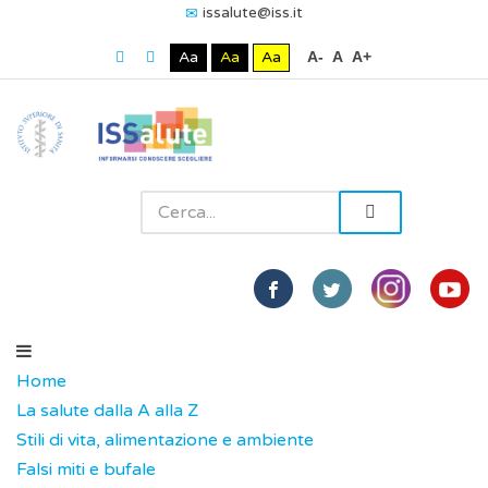
issalute@iss.it
Aa
Aa
Aa
A-
A
A+
Home
La salute dalla A alla Z
Stili di vita, alimentazione e ambiente
Falsi miti e bufale