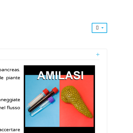
pancreas.
le piante
anneggiate
 nel flusso
accertare