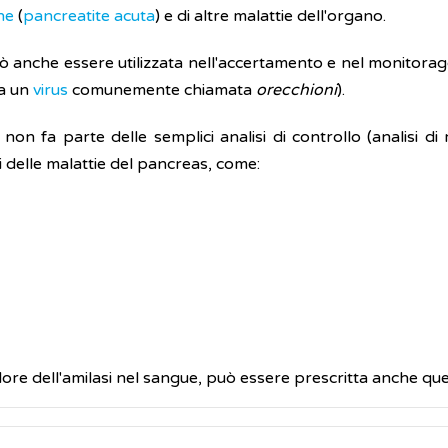
one
(
pancreatite acuta
) e di altre malattie dell'organo.
può anche essere utilizzata nell'accertamento e nel monitora
da un
virus
comunemente chiamata
orecchioni
).
on fa parte delle semplici analisi di controllo (analisi di r
 delle malattie del pancreas, come:
alore dell'amilasi nel sangue, può essere prescritta anche quel