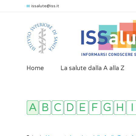
issalute@iss.it
Home
La salute dalla A alla Z