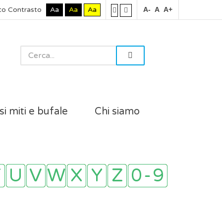
to Contrasto
Aa
Aa
Aa
A-
A
A+
si miti e bufale
Chi siamo