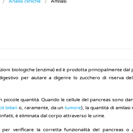
Analisi cliniche
Amilasi
azioni biologiche (enzima) ed è prodotta principalmente dal 
digestivo per aiutare a digerire lo zucchero di riserva del
e in piccole quantità. Quando le cellule del pancreas sono d
li biliari
o, raramente, da un
tumore
), la quantità di amilasi
nfatti, è eliminata dal corpo attraverso le urine.
e per verificare la corretta funzionalità del pancreas o 