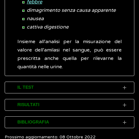
febbre
dimagrimento senza causa apparente
nausea
cattiva digestione
Insieme all'analisi per la misurazione del
valore dell'amilasi nel sangue, può essere
prescritta anche quella per rilevarne la
quantità nelle urine.
IL TEST
L'amilasi si misura attraverso un esame del
RISULTATI
sangue e delle urine.
Le quantità di amilasi possono essere
BIBLIOGRAFIA
La misurazione della quantità di amilasi nel
significativamente aumentate in presenza di
sangue prende il nome di
amilasemia
e viene
Prossimo aggiornamento: 08 Ottobre 2022
malattie che interessano il pancreas. Infatti,
Azzopardi E et al. Clinical applications of