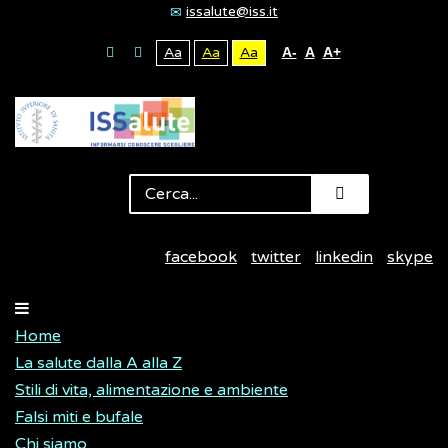
issalute@iss.it
Aa
Aa
Aa
A-
A
A+
facebook
twitter
linkedin
skype
Home
La salute dalla A alla Z
Stili di vita, alimentazione e ambiente
Falsi miti e bufale
Chi siamo