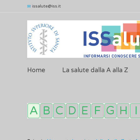
issalute@iss.it
Home
La salute dalla A alla Z