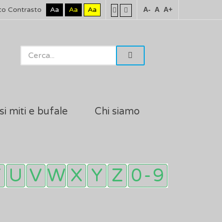
to Contrasto
Aa
Aa
Aa
A-
A
A+
si miti e bufale
Chi siamo