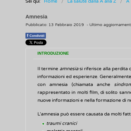
Sei qui:
Home
La salute dalla A alla Z
A
Amnesia
Pubblicato: 13 Febbraio 2019
- Ultimo aggiornament
f
Condividi
INTRODUZIONE
Il termine
amnesia
si riferisce alla perdita
informazioni ed esperienze. Generalmente, 
con amnesia (chiamata anche
sindro
rappresentato in molti film, di solito s
nuove informazioni e nella formazione di nu
L'amnesia può essere causata da molti fatt
traumi cranici