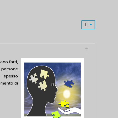
ano fatti,
e persone
e spesso
imento di