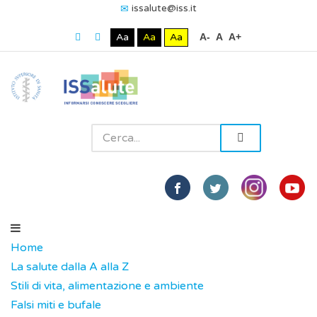
issalute@iss.it
Aa
Aa
Aa
A-
A
A+
Home
La salute dalla A alla Z
Stili di vita, alimentazione e ambiente
Falsi miti e bufale