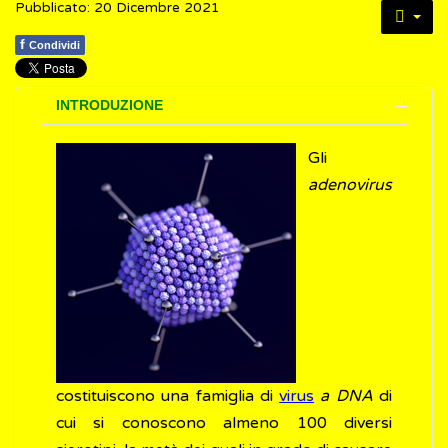
Pubblicato: 20 Dicembre 2021
f
Condividi
INTRODUZIONE
Gli
adenovirus
costituiscono una famiglia di
virus
a DNA
di
cui si conoscono almeno 100 diversi