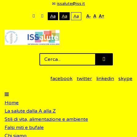
issalute@iss.it
Aa
Aa
Aa
A-
A
A+
facebook
twitter
linkedin
skype
Home
La salute dalla A alla Z
Stili di vita, alimentazione e ambiente
Falsi miti e bufale
Chi siamo