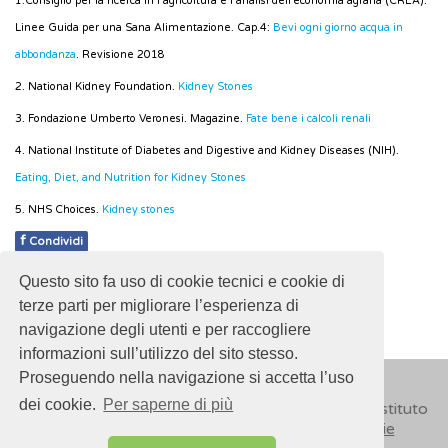
1.Consiglio per la ricerca in l’agricoltura e l’analisi dell’economia agraria (CREA).
Linee Guida per una Sana Alimentazione. Cap.4:
Bevi ogni giorno acqua in
abbondanza
. Revisione 2018
2. National Kidney Foundation.
Kidney Stones
3. Fondazione Umberto Veronesi. Magazine.
Fate bene i calcoli renali
4. National Institute of Diabetes and Digestive and Kidney Diseases (NIH).
Eating, Diet, and Nutrition for Kidney Stones
5. NHS Choices.
Kidney stones
f
Condividi
Questo sito fa uso di cookie tecnici e cookie di
Pubblicato: 14 Marzo 2018
terze parti per migliorare l’esperienza di
navigazione degli utenti e per raccogliere
informazioni sull’utilizzo del sito stesso.
Proseguendo nella navigazione si accetta l’uso
dei cookie.
Per saperne di più
© 2018
ISSalute - Sito sviluppato e gestito dall’Istituto
Superiore di Sanità (ISS) -
Disclaimer
-
Cookie