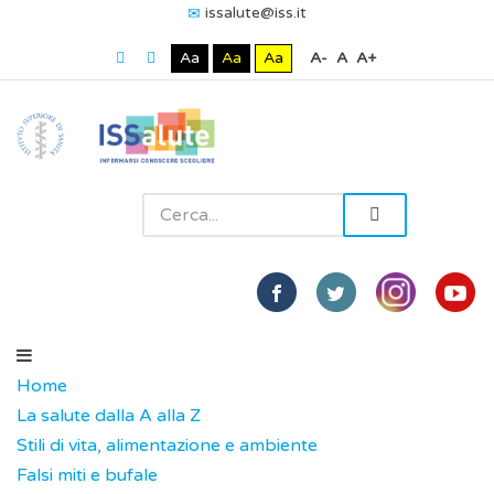
issalute@iss.it
Aa
Aa
Aa
A-
A
A+
Home
La salute dalla A alla Z
Stili di vita, alimentazione e ambiente
Falsi miti e bufale