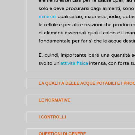
elementi essenziali per la salute quali, ad 
solo e deve procurarsi dagli alimenti, sono
minerali
quali calcio, magnesio, iodio, potas
le cellule e per altre reazioni che producon
di elementi essenziali quali il calcio e i
fondamentale per far sì che le acque dest
È, quindi, importante bere una quantità a
svolto un'
attività fisica
intensa, con forte sud
LA QUALITÀ DELLE ACQUE POTABILI E I PROC
L'acqua è un elemento essenziale per la vi
LE NORMATIVE
di gran lunga più importante riguarda la p
sotto controllo sia attraverso analisi di la
Le attuali normative regolamentano la cos
I CONTROLLI
mondiale con più di 2 milioni di casi l'anno.
utilizzata per la preparazione del cibo o u
inoltre, tutte le acque impiegate dalle ind
Le linee guida nazionali per l'implementazi
QUESTIONI DI GENERE