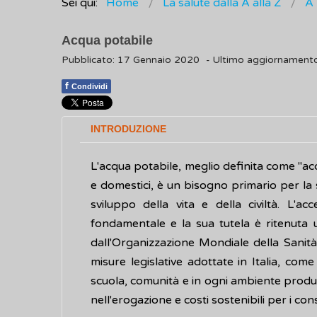
Sei qui:
Home
La salute dalla A alla Z
A
Acqua potabile
Pubblicato: 17 Gennaio 2020
- Ultimo aggiornamen
f
Condividi
INTRODUZIONE
L'acqua potabile, meglio definita come "ac
e domestici, è un bisogno primario per la s
sviluppo della vita e della civiltà. L'ac
fondamentale e la sua tutela è ritenuta u
dall'Organizzazione Mondiale della Sanit
misure legislative adottate in Italia, come
scuola, comunità e in ogni ambiente produt
nell'erogazione e costi sostenibili per i co