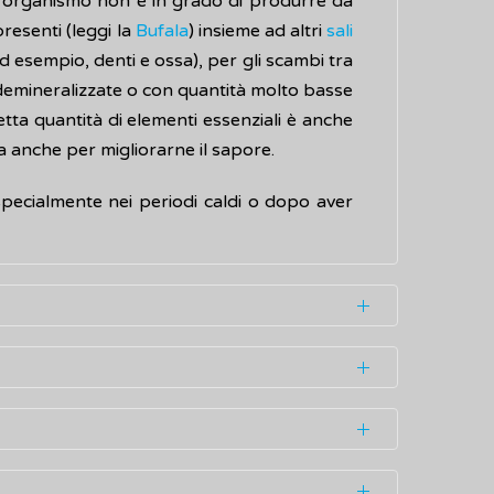
l'organismo non è in grado di produrre da
resenti (leggi la
Bufala
) insieme ad altri
sali
ad esempio, denti e ossa), per gli scambi tra
demineralizzate o con quantità molto basse
tta quantità di elementi essenziali è anche
 anche per migliorarne il sapore.
specialmente nei periodi caldi o dopo aver
onseguenze gravi per la salute. Il pericolo
 che nei Paesi avanzati come l'Italia è tenuto
e. È, invece, un problema rilevante a livello
 non solo l'acqua da bere, ma anche quella
sonale). Rientrano nella stessa definizione,
destinati al consumo umano, ad esclusione di
oste dall'Istituto Superiore di Sanità (ISS)