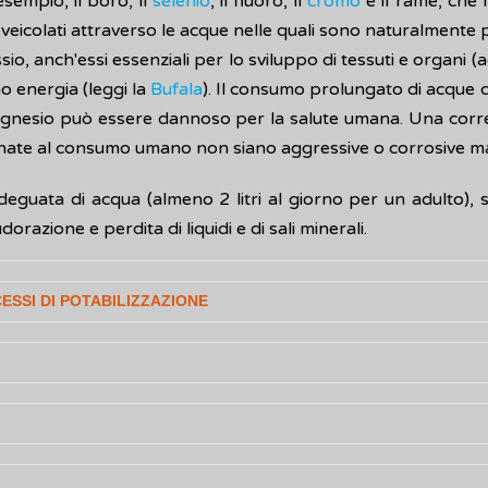
esempio, il boro, il
selenio
, il fluoro, il
cromo
e il rame, che 
 veicolati attraverso le acque nelle quali sono naturalmente p
sio, anch'essi essenziali per lo sviluppo di tessuti e organi (
o energia (leggi la
Bufala
). Il consumo prolungato di acque 
l mangnesio può essere dannoso per la salute umana. Una corre
inate al consumo umano non siano aggressive o corrosive ma
deguata di acqua (almeno 2 litri al giorno per un adulto), 
orazione e perdita di liquidi e di sali minerali.
ESSI DI POTABILIZZAZIONE
ta umana ma l'utilizzo di acque non sicure può comportare c
ossibile presenza di microbi (
batteri
), di parassiti o di
virus
,
boratorio sia tramite le pratiche di trattamento e disinfezion
iddetta “
acqua destinata al consumo umano
” che include
tilizzata per le pratiche di lavaggio (igiene domestica o per
ustrie per la preparazione o il confezionamento di prodotti 
one dei Piani di Sicurezza dell'Acqua (PSA) sono state predisp