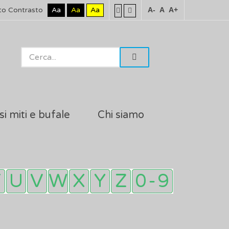
to Contrasto
Aa
Aa
Aa
A-
A
A+
si miti e bufale
Chi siamo