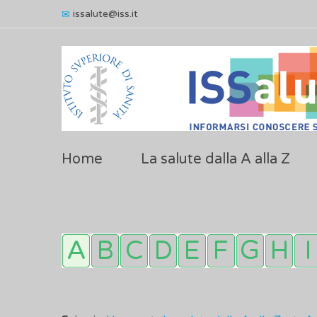
issalute@iss.it
Home
La salute dalla A alla Z