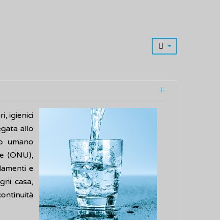
, igienici
egata allo
tto umano
te (ONU),
lamenti e
ogni casa,
continuità