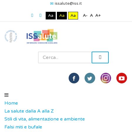
issalute@iss.it
Aa
Aa
Aa
A-
A
A+
Home
La salute dalla A alla Z
Stili di vita, alimentazione e ambiente
Falsi miti e bufale