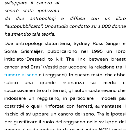
sviluppare il cancro al
seno è stata ipotizzata
da due antropologi e diffusa con un libro
“autopubblicato”. Uno studio condotto su 1.000 donne
ha smentito tale teoria.
Due antropologi statunitensi, Sydney Ross Singer e
Soma Grismaijer, pubblicarono nel 1995 un libro
intitolato “Dressed to kill: The link between breast
cancer and Bras” (Vestiti per uccidere: la relazione tra il
tumore al seno
e i reggiseni). In questo testo, che ebbe
subito una grande risonanza sui media e
successivamente su Internet, gli autori sostenevano che
indossare un reggiseno, in particolare i modelli più
costrittivi o quelli rinforzati con ferretti, aumentasse il
rischio di sviluppare un cancro del seno. Tra le ipotesi
per giustificare il ruolo del reggiseno nello sviluppo del
tumore, è stato ipotizzato da questi autori NON-medici