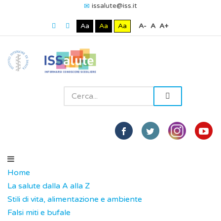
issalute@iss.it
Aa
Aa
Aa
A-
A
A+
Home
La salute dalla A alla Z
Stili di vita, alimentazione e ambiente
Falsi miti e bufale