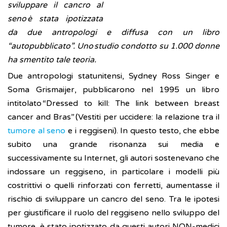
sviluppare il cancro al
seno è stata ipotizzata
da due antropologi e diffusa con un libro
“autopubblicato”. Uno studio condotto su 1.000 donne
ha smentito tale teoria.
Due antropologi statunitensi, Sydney Ross Singer e
Soma Grismaijer, pubblicarono nel 1995 un libro
intitolato “Dressed to kill: The link between breast
cancer and Bras” (Vestiti per uccidere: la relazione tra il
tumore al seno
e i reggiseni). In questo testo, che ebbe
subito una grande risonanza sui media e
successivamente su Internet, gli autori sostenevano che
indossare un reggiseno, in particolare i modelli più
costrittivi o quelli rinforzati con ferretti, aumentasse il
rischio di sviluppare un cancro del seno. Tra le ipotesi
per giustificare il ruolo del reggiseno nello sviluppo del
tumore, è stato ipotizzato da questi autori NON-medici