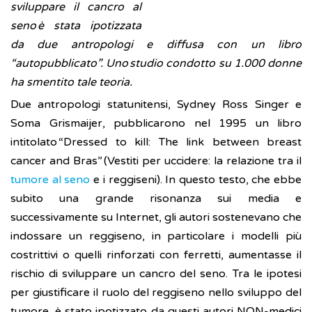
sviluppare il cancro al
seno è stata ipotizzata
da due antropologi e diffusa con un libro
“autopubblicato”. Uno studio condotto su 1.000 donne
ha smentito tale teoria.
Due antropologi statunitensi, Sydney Ross Singer e
Soma Grismaijer, pubblicarono nel 1995 un libro
intitolato “Dressed to kill: The link between breast
cancer and Bras” (Vestiti per uccidere: la relazione tra il
tumore al seno
e i reggiseni). In questo testo, che ebbe
subito una grande risonanza sui media e
successivamente su Internet, gli autori sostenevano che
indossare un reggiseno, in particolare i modelli più
costrittivi o quelli rinforzati con ferretti, aumentasse il
rischio di sviluppare un cancro del seno. Tra le ipotesi
per giustificare il ruolo del reggiseno nello sviluppo del
tumore, è stato ipotizzato da questi autori NON-medici