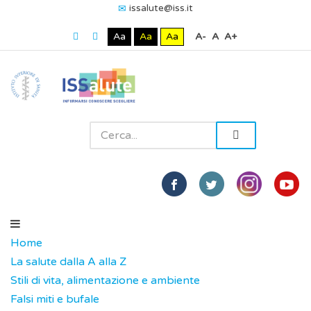
issalute@iss.it
Aa
Aa
Aa
A-
A
A+
Home
La salute dalla A alla Z
Stili di vita, alimentazione e ambiente
Falsi miti e bufale