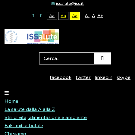
issalute@iss.it
Aa
Aa
Aa
A-
A
A+
facebook
twitter
linkedin
skype
Home
La salute dalla A alla Z
Stili di vita, alimentazione e ambiente
Falsi miti e bufale
Chi siamo