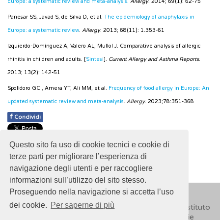
Europe: a systematic review and meta-analysis.
Allergy
. 2014; 69(1): 62-75
Panesar SS, Javad S, de Silva D, et al.
The epidemiology of anaphylaxis in
Europe: a systematic review
.
Allergy
. 2013; 68(11): 1.353-61
Izquierdo-Domínguez A, Valero AL, Mullol J. Comparative analysis of allergic
rhinitis in children and adults. [
Sintesi
].
Current Allergy and Asthma Reports
.
2013; 13(2): 142-51
Spolidoro GCI, Amera YT, Ali MM, et al.
Frequency of food allergy in Europe: An
updated systematic review and meta-analysis
.
Allergy
. 2023;78:351-368
f
Condividi
Pubblicato: 28 Febbraio 2018
Questo sito fa uso di cookie tecnici e cookie di
- Ultimo aggiornamento: 30 Ottobre 2024
terze parti per migliorare l’esperienza di
navigazione degli utenti e per raccogliere
informazioni sull’utilizzo del sito stesso.
Proseguendo nella navigazione si accetta l’uso
dei cookie.
Per saperne di più
© 2018
ISSalute - Sito sviluppato e gestito dall’Istituto
Superiore di Sanità (ISS) -
Disclaimer
-
Cookie