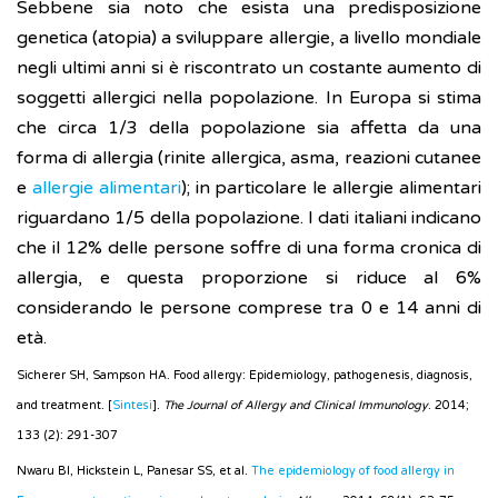
Sebbene sia noto che esista una predisposizione
genetica (atopia) a sviluppare allergie, a livello mondiale
negli ultimi anni si è riscontrato un costante aumento di
soggetti allergici nella popolazione. In Europa si stima
che circa 1/3 della popolazione sia affetta da una
forma di allergia (rinite allergica, asma, reazioni cutanee
e
allergie alimentari
); in particolare le allergie alimentari
riguardano 1/5 della popolazione. I dati italiani indicano
che il 12% delle persone soffre di una forma cronica di
allergia, e questa proporzione si riduce al 6%
considerando le persone comprese tra 0 e 14 anni di
età.
Sicherer SH, Sampson HA. Food allergy: Epidemiology, pathogenesis, diagnosis,
and treatment. [
Sintesi
].
The Journal of Allergy and Clinical Immunology
. 2014;
133 (2): 291-307
Nwaru BI, Hickstein L, Panesar SS, et al.
The epidemiology of food allergy in