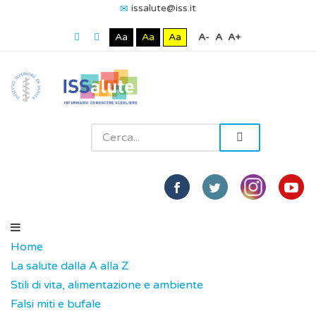
issalute@iss.it
Aa
Aa
Aa
A-
A
A+
Home
La salute dalla A alla Z
Stili di vita, alimentazione e ambiente
Falsi miti e bufale