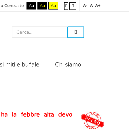
to Contrasto
Aa
Aa
Aa
A-
A
A+
si miti e bufale
Chi siamo
ha la febbre alta devo