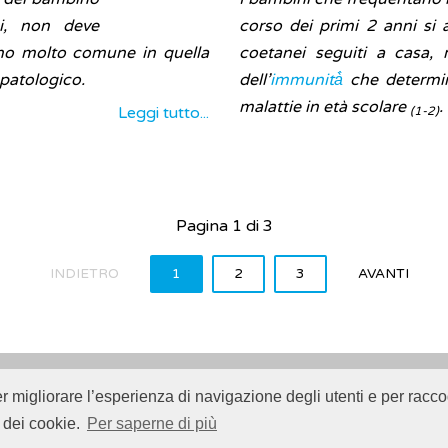
i, non deve
corso dei primi 2 anni si 
meno molto comune in quella
coetanei seguiti a casa,
opatologico.
dell’
immunità̀
che determi
malattie in età scolare
.
Leggi tutto...
(1-2)
Pagina 1 di 3
INDIETRO
1
2
3
AVANTI
er migliorare l’esperienza di navigazione degli utenti e per raccog
Istituto Superiore di Sanità (ISS) -
Disclaimer
-
Cookie
 dei cookie.
Per saperne di più