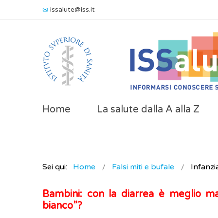
issalute@iss.it
Home
La salute dalla A alla Z
Sei qui:
Home
Falsi miti e bufale
Infanzi
Bambini: con la diarrea è meglio ma
bianco”?