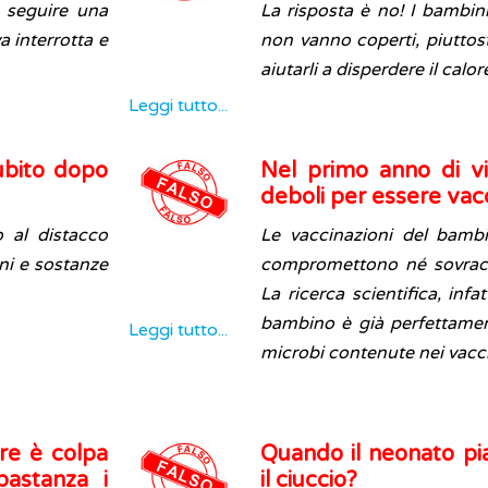
o seguire una
La risposta è no! I bambini
a interrotta e
non vanno coperti, piuttos
aiutarli a disperdere il calo
Leggi tutto...
ubito dopo
Nel primo anno di v
deboli per essere vacc
 al distacco
Le vaccinazioni del bamb
ni e sostanze
compromettono né sovracc
La ricerca scientifica, inf
bambino è già perfettamen
Leggi tutto...
microbi contenute nei vacc
ure è colpa
Quando il neonato pi
bastanza i
il ciuccio?