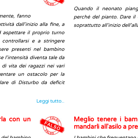
Quando il neonato piange
lmente, fanno
perché del pianto. Dare il
vità dall'inizio alla fine, a
soprattutto all'inizio dell’a
 aspettare il proprio turno
controllarsi e a stringere
sere presenti nel bambino
e l'intensità diventa tale da
di vita dei ragazzi nei vari
ventare un ostacolo per la
lare di Disturbo da deficit
Leggi tutto...
rla con un
Meglio tenere i bamb
mandarli all'asilo a pr
e del bambino
I bambini che frequentano il