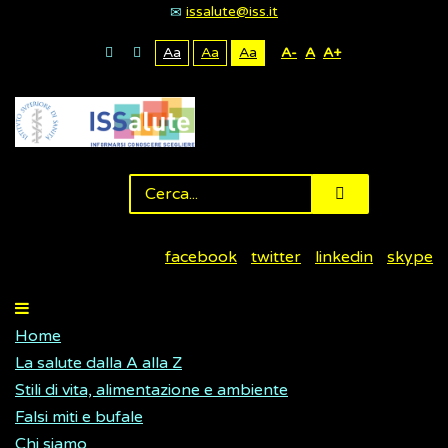
issalute@iss.it
Aa
Aa
Aa
A-
A
A+
facebook
twitter
linkedin
skype
Home
La salute dalla A alla Z
Stili di vita, alimentazione e ambiente
Falsi miti e bufale
Chi siamo