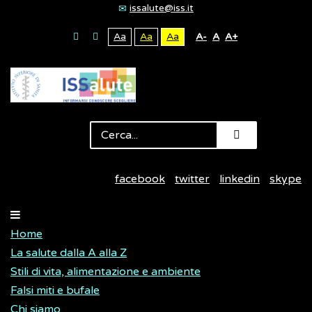
issalute@iss.it
Aa
Aa
Aa
A-
A
A+
facebook
twitter
linkedin
skype
Home
La salute dalla A alla Z
Stili di vita, alimentazione e ambiente
Falsi miti e bufale
Chi siamo