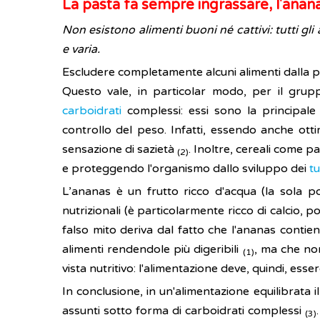
La pasta fa sempre ingrassare, l'anan
Non esistono alimenti buoni né cattivi: tutti gli
e varia.
Escludere completamente alcuni alimenti dalla 
Questo vale, in particolar modo, per il gru
carboidrati
complessi: essi sono la principale
controllo del peso. Infatti, essendo anche ott
sensazione di sazietà
. Inoltre, cereali come 
(2)
e proteggendo l'organismo dallo sviluppo dei
t
L’ananas è un frutto ricco d'acqua (la sola p
nutrizionali (è particolarmente ricco di calcio, p
falso mito deriva dal fatto che l'ananas contie
alimenti rendendole più digeribili
, ma che non
(1)
vista nutritivo: l'alimentazione deve, quindi, esse
In conclusione, in un'alimentazione equilibrata
assunti sotto forma di carboidrati complessi
(3)