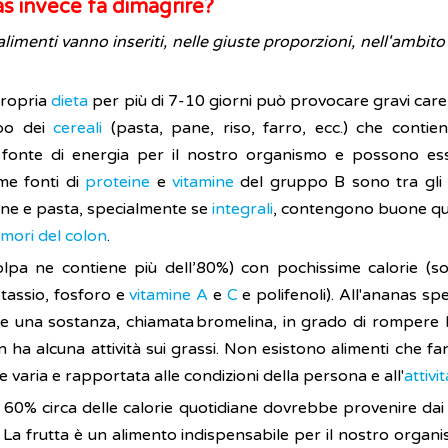
as invece fa dimagrire?
 alimenti vanno inseriti, nelle giuste proporzioni, nell'ambit
propria
dieta
per più di 7-10 giorni può provocare gravi caren
ppo dei
cereali
(pasta, pane, riso, farro, ecc.) che contie
 fonte di energia per il nostro organismo e possono esse
ime fonti di
proteine
e
vitamine
del gruppo B sono tra gli
pane e pasta, specialmente se
integrali
, contengono buone qu
umori del colon
.
olpa ne contiene più dell’80%) con pochissime calorie (
otassio, fosforo e
vitamine A
e
C
e polifenoli). All'ananas spe
ne una sostanza, chiamata bromelina, in grado di rompere le 
 ha alcuna attività sui grassi. Non esistono alimenti che f
re varia e rapportata alle condizioni della persona e all'
attivit
 il 60% circa delle calorie quotidiane dovrebbe provenire d
. La frutta è un alimento indispensabile per il nostro organ