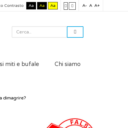
to Contrasto
Aa
Aa
Aa
A-
A
A+
si miti e bufale
Chi siamo
fa dimagrire?