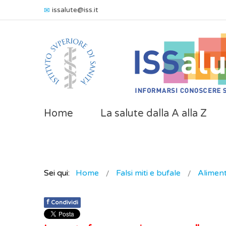
issalute@iss.it
Home
La salute dalla A alla Z
Sei qui:
Home
Falsi miti e bufale
Alimen
f
Condividi