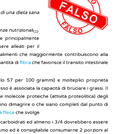
o di una dieta sana
ze nutrizionali
.
(1)
ne principalmente
re alleati per il
 alimenti che maggiormente contribuiscono alla
antità di
fibra
che favorisce il transito intestinale
solo 57 per 100 grammi) e molteplici proprietà
sso è associata la capacità di bruciare i grassi. Il
molecole proteiche (attività proteolitica) degli
anno dimagrire o che siano completi dal punto di
à fisica
che svolge.
ai carboidrati ed almeno i 3/4 dovrebbero essere
ismo ed è consigliabile consumarne 2 porzioni al