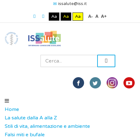
issalute@iss.it
Aa
Aa
Aa
A-
A
A+
Home
La salute dalla A alla Z
Stili di vita, alimentazione e ambiente
Falsi miti e bufale