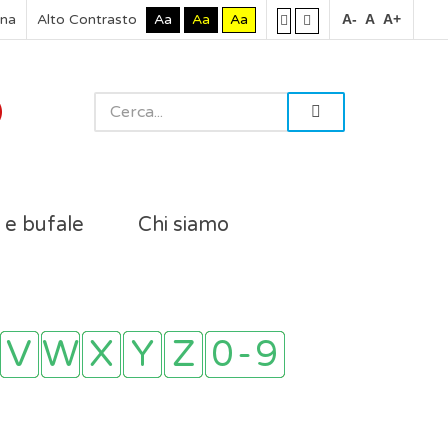
rna
Alto Contrasto
Aa
Aa
Aa
A-
A
A+
i e bufale
Chi siamo