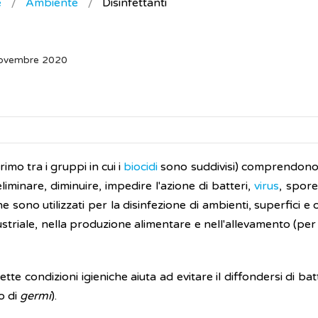
e
Ambiente
Disinfettanti
Novembre 2020
rimo tra i gruppi in cui i
biocidi
sono suddivisi) comprendono
liminare, diminuire, impedire l'azione di batteri,
virus
, spore
che sono utilizzati per la disinfezione di ambienti, superfici e
ustriale, nella produzione alimentare e nell'allevamento (per l
te condizioni igieniche aiuta ad evitare il diffondersi di batt
o di
germi
).