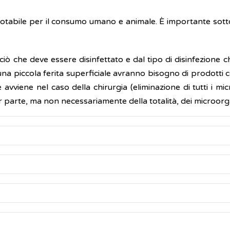
 potabile per il consumo umano e animale. È importante sotto
ciò che deve essere disinfettato e dal tipo di disinfezione 
a piccola ferita superficiale avranno bisogno di prodotti con 
 avviene nel caso della chirurgia (eliminazione di tutti i m
 parte, ma non necessariamente della totalità, dei microorgan
 facile reperibilità sul mercato e il relativo basso costo. In 
sono essere disinfettate senza ricorrere all'intervento di
perfici e strumenti (ad eccezione di quelli da sala operatoria),
re solo per disinfettare la pelle intatta, ad esempio prima d
ad esempio prima di effettuare una iniezione. In alternativa si
cato sulla pelle, di limitare lo sviluppo di microorganismi pot
lichi la sua azione è importante far procedere alla disinfezi
concentrazioni che variano tra l'1,5 e il 15%, ha un’azione di