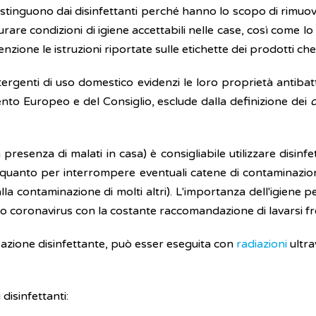
distinguono dai disinfettanti perché hanno lo scopo di rimuov
re condizioni di igiene accettabili nelle case, così come lo è 
ne le istruzioni riportate sulle etichette dei prodotti che si
ergenti di uso domestico evidenzi le loro proprietà antibatte
to Europeo e del Consiglio, esclude dalla definizione dei
d
la presenza di malati in casa) è consigliabile utilizzare disi
 quanto per interrompere eventuali catene di contaminazione
la contaminazione di molti altri). L'importanza dell'igiene pe
o coronavirus con la costante raccomandazione di lavarsi fre
 azione disinfettante, può esser eseguita con
radiazioni
ultra
 disinfettanti: