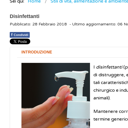
Sei qui:
Home
Stili di vita, alimentazione e ambient
Disinfettanti
Pubblicato: 28 Febbraio 2018
- Ultimo aggiornamento: 06 
f
Condividi
INTRODUZIONE
I
disinfettanti
(p
di distruggere, e
tali caratteristi
chirurgico e ind
animali).
Mantenere corret
termine generic