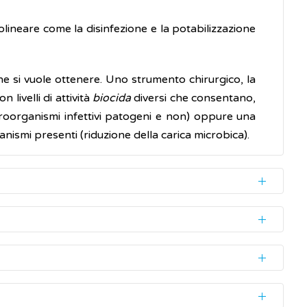
lineare come la disinfezione e la potabilizzazione
che si vuole ottenere. Uno strumento chirurgico, la
livelli di attività
biocida
diversi che consentano,
icroorganismi infettivi patogeni e non) oppure una
ismi presenti (riduzione della carica microbica).
commercio si trova in concentrazioni variabili tra il
 un medico, è importante ricordare che non devono
 sia per disinfettare la pelle priva di ferite (o cute
i una iniezione). Deve, invece, essere utilizzato un
 può usare anche l'alcool propilico
enzialmente pericolosi. La disinfezione è necessaria
one un'accurata pulizia con detergenti.
sinfettante efficiente contro batteri,
virus
, muffe e