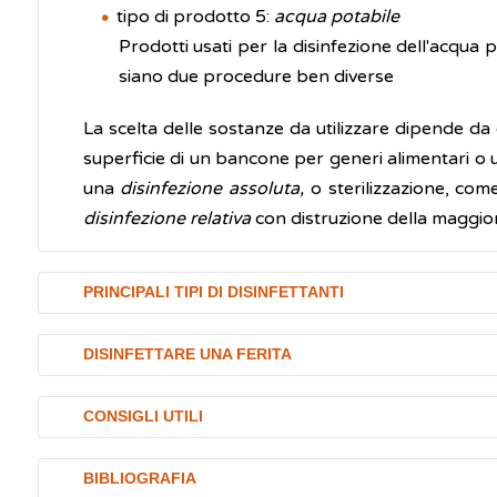
tipo di prodotto 5:
acqua potabile
Prodotti usati per la disinfezione dell'acqua
siano due procedure ben diverse
La scelta delle sostanze da utilizzare dipende da 
superficie di un bancone per generi alimentari o un
una
disinfezione assoluta,
o sterilizzazione, come
disinfezione relativa
con distruzione della maggior
PRINCIPALI TIPI DI DISINFETTANTI
I principali tipi di disinfettanti sono:
DISINFETTARE UNA FERITA
alcol etilico
, disinfettante molto comune per la
Nel caso di piccole ferite superficiali, che pos
60 e il 75%. Si usa sia per la disinfezione di su
CONSIGLI UTILI
essere impiegati disinfettanti come l’alcol (da usa
intatta o integra come indicato in etichetta), 
disinfettante antisettico in grado, una volta appli
Per permettere che una soluzione disinfettante esp
ipoclorito di sodio,
disponibile sul mercato in 
BIBLIOGRAFIA