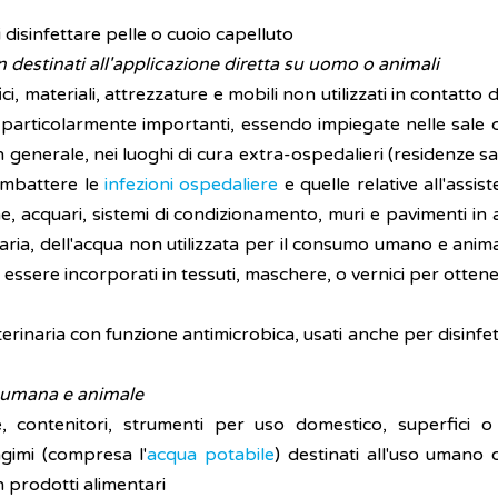
 disinfettare pelle o cuoio capelluto
on destinati all'applicazione diretta su uomo o animali
ci, materiali, attrezzature e mobili non utilizzati in contatt
articolarmente importanti, essendo impiegate nelle sale chi
n generale, nei luoghi di cura extra-ospedalieri (residenze san
ombattere le
infezioni ospedaliere
e quelle relative all'assist
e, acquari, sistemi di condizionamento, muri e pavimenti in a
aria, dell'acqua non utilizzata per il consumo umano e animale
o essere incorporati in tessuti, maschere, o vernici per ottener
terinaria con funzione antimicrobica, usati anche per disinfetta
e umana e animale
e, contenitori, strumenti per uso domestico, superfici o
gimi (compresa l'
acqua potabile
) destinati all'uso umano
 prodotti alimentari