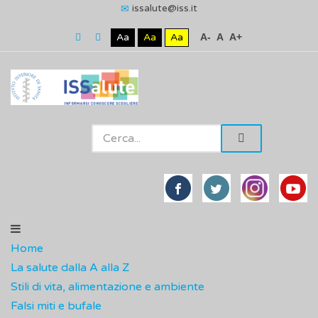
issalute@iss.it
Aa
Aa
Aa
A-
A
A+
Home
La salute dalla A alla Z
Stili di vita, alimentazione e ambiente
Falsi miti e bufale