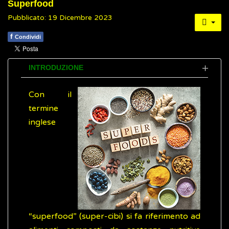
Superfood
Pubblicato: 19 Dicembre 2023
f
Condividi
INTRODUZIONE
Con il
termine
inglese
“superfood” (super-cibi) si fa riferimento ad