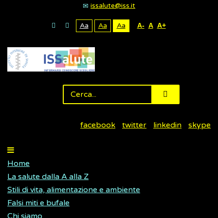
issalute@iss.it
Aa
Aa
Aa
A-
A
A+
facebook
twitter
linkedin
skype
Home
La salute dalla A alla Z
Stili di vita, alimentazione e ambiente
Falsi miti e bufale
Chi siamo