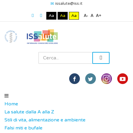
issalute@iss.it
Aa
Aa
Aa
A-
A
A+
Home
La salute dalla A alla Z
Stili di vita, alimentazione e ambiente
Falsi miti e bufale