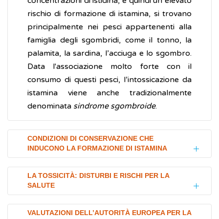
concentrazioni di istidina, e quindi un elevato
rischio di formazione di istamina, si trovano
principalmente nei pesci appartenenti alla
famiglia degli sgombridi, come il tonno, la
palamita, la sardina, l’acciuga e lo sgombro.
Data l'associazione molto forte con il
consumo di questi pesci, l’intossicazione da
istamina viene anche tradizionalmente
denominata
sindrome sgombroide
.
CONDIZIONI DI CONSERVAZIONE CHE
INDUCONO LA FORMAZIONE DI ISTAMINA
Per evitare la proliferazione batterica e la
LA TOSSICITÀ: DISTURBI E RISCHI PER LA
SALUTE
conseguente produzione di istamina, i pesci
vanno trattati in condizioni di massima igiene
Nelle persone sane, l’istamina ingerita con
e conservati e scongelati a basse
VALUTAZIONI DELL’AUTORITÀ EUROPEA PER LA