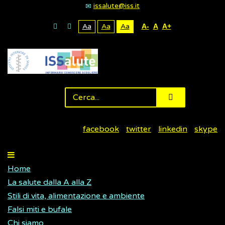
issalute@iss.it
Aa
Aa
Aa
A-
A
A+
facebook
twitter
linkedin
skype
Home
La salute dalla A alla Z
Stili di vita, alimentazione e ambiente
Falsi miti e bufale
Chi siamo