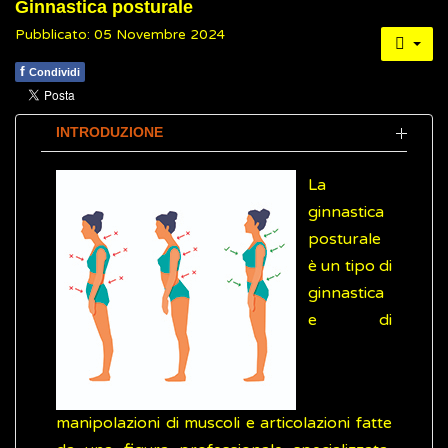
Ginnastica posturale
Pubblicato: 05 Novembre 2024
f
Condividi
INTRODUZIONE
La
ginnastica
posturale
è un tipo di
ginnastica
e di
manipolazioni di muscoli e articolazioni fatte