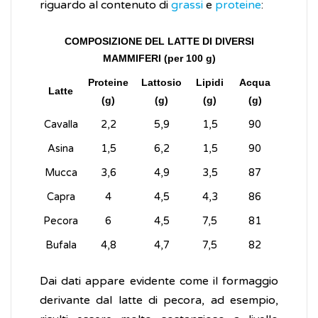
riguardo al contenuto di
grassi
e
proteine
:
COMPOSIZIONE DEL LATTE DI DIVERSI
MAMMIFERI (per 100 g)
Proteine
Lattosio
Lipidi
Acqua
Latte
(g)
(g)
(g)
(g)
Cavalla
2,2
5,9
1,5
90
Asina
1,5
6,2
1,5
90
Mucca
3,6
4,9
3,5
87
Capra
4
4,5
4,3
86
Pecora
6
4,5
7,5
81
Bufala
4,8
4,7
7,5
82
Dai dati appare evidente come il formaggio
derivante dal latte di pecora, ad esempio,