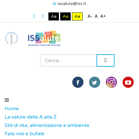
issalute@iss.it
Aa
Aa
Aa
A-
A
A+
Home
La salute dalla A alla Z
Stili di vita, alimentazione e ambiente
Falsi miti e bufale