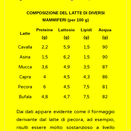
COMPOSIZIONE DEL LATTE DI DIVERSI
MAMMIFERI (per 100 g)
Proteine
Lattosio
Lipidi
Acqua
Latte
(g)
(g)
(g)
(g)
Cavalla
2,2
5,9
1,5
90
Asina
1,5
6,2
1,5
90
Mucca
3,6
4,9
3,5
87
Capra
4
4,5
4,3
86
Pecora
6
4,5
7,5
81
Bufala
4,8
4,7
7,5
82
Dai dati appare evidente come il formaggio
derivante dal latte di pecora, ad esempio,
risulti essere molto sostanzioso a livello