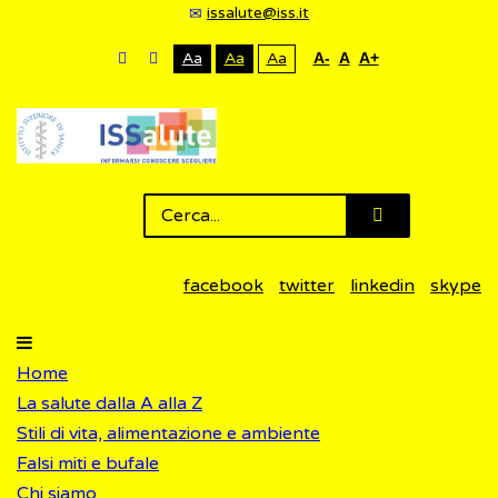
issalute@iss.it
Aa
Aa
Aa
A-
A
A+
facebook
twitter
linkedin
skype
Home
La salute dalla A alla Z
Stili di vita, alimentazione e ambiente
Falsi miti e bufale
Chi siamo