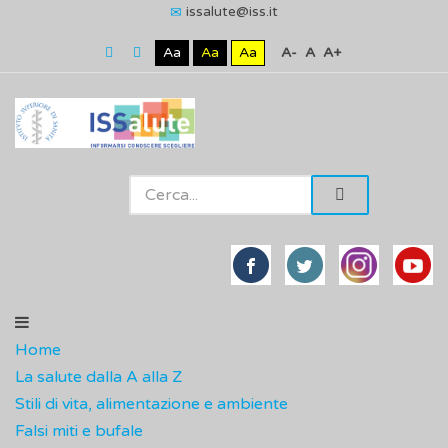
issalute@iss.it
Aa
Aa
Aa
A-
A
A+
Home
La salute dalla A alla Z
Stili di vita, alimentazione e ambiente
Falsi miti e bufale