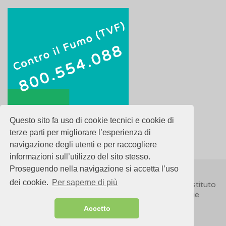
Questo sito fa uso di cookie tecnici e cookie di
terze parti per migliorare l’esperienza di
navigazione degli utenti e per raccogliere
informazioni sull’utilizzo del sito stesso.
Proseguendo nella navigazione si accetta l’uso
dei cookie.
Per saperne di più
© 2018
ISSalute - Sito sviluppato e gestito dall’Istituto
Superiore di Sanità (ISS) -
Disclaimer
-
Cookie
Accetto
Sitemap