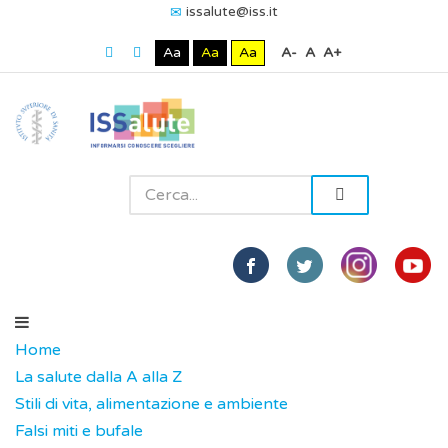
issalute@iss.it
Aa
Aa
Aa
A-
A
A+
Home
La salute dalla A alla Z
Stili di vita, alimentazione e ambiente
Falsi miti e bufale