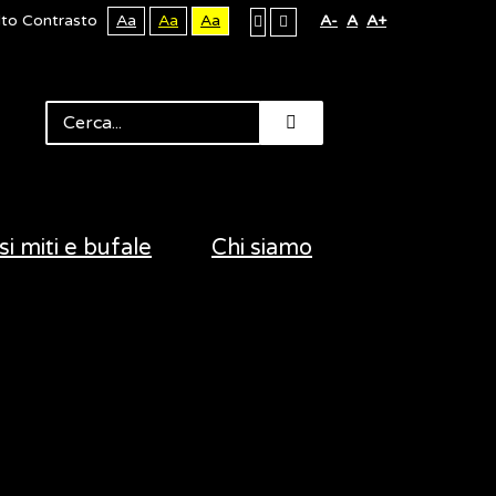
lto Contrasto
Aa
Aa
Aa
A-
A
A+
si miti e bufale
Chi siamo