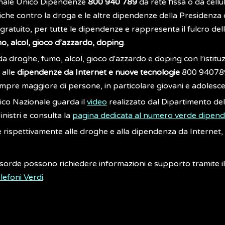
onale Unico Dipendenze
800 940 789
da rete fissa o da cellu
iche contro la droga e le altre dipendenze della Presidenza de
 gratuito, per tutte le dipendenze e rappresenta il fulcro del
o, alcol, gioco d’azzardo, doping
.
e da droghe, fumo, alcol, gioco d'azzardo e doping con l’ist
 alle
dipendenze da Internet e nuove tecnologie
800 940789
mpre maggiore di persone, in particolare giovani e adolesce
ico Nazionale guarda il
video
realizzato dal Dipartimento dell
nistri e consulta la
pagina dedicata al numero verde dipen
 rispettivamente alle droghe e alla dipendenza da Internet,
ne sorde possono richiedere informazioni e supporto tramite il
lefoni Verdi
.