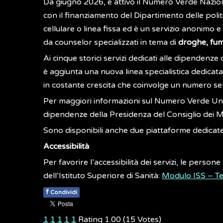
Da giugno 2026, è attivo il Numero Verde Nazi
con il finanziamento del Dipartimento delle polit
cellulare o linea fissa ed è un servizio anonimo e
da counselor specializzati in tema di
droghe, fum
Ai cinque storici servizi dedicati alle dipendenz
è aggiunta una nuova linea specialistica dedicata
in costante crescita che coinvolge un numero se
Per maggiori informazioni sul Numero Verde Un
dipendenze della Presidenza del Consiglio dei Mi
Sono disponibili anche due piattaforme dedicate
Accessibilità
Per favorire l’accessibilità dei servizi, le perso
dell’Istituto Superiore di Sanità:
Modulo ISS – Te
f
Condividi
1
1
1
1
1
Rating 1.00 (15 Votes)