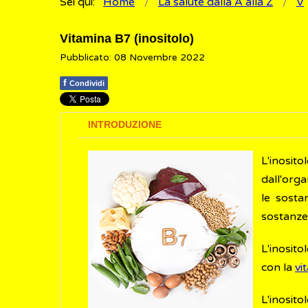
Sei qui:
Home
La salute dalla A alla Z
V
Vitamina B7 (inositolo)
Pubblicato: 08 Novembre 2022
f
Condividi
INTRODUZIONE
L'inosit
dall'orga
le sosta
sostanze
L'inosito
con la
vi
L'inosit