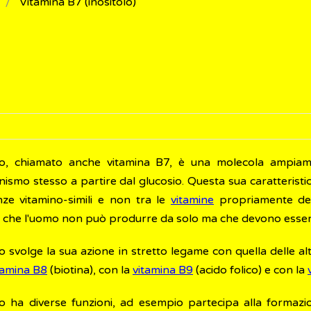
Vitamina B7 (inositolo)
olo, chiamato anche vitamina B7, è una molecola ampiam
nismo stesso a partire dal glucosio. Questa sua caratteristica
nze vitamino-simili e non tra le
vitamine
propriamente dette
 che l'uomo non può produrre da solo ma che devono essere 
lo svolge la sua azione in stretto legame con quella delle al
tamina B8
(biotina), con la
vitamina B9
(acido folico) e con la
olo ha diverse funzioni, ad esempio partecipa alla formazi