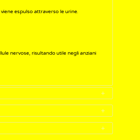
 viene espulso attraverso le urine.
lule nervose, risultando utile negli anziani
odotto anche dall'organismo, la sua carenza
benefici ipotizzati per l'inositolo non sono