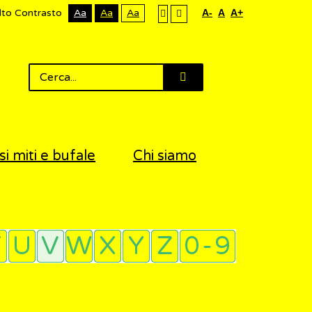
lto Contrasto
Aa
Aa
Aa
A-
A
A+
si miti e bufale
Chi siamo