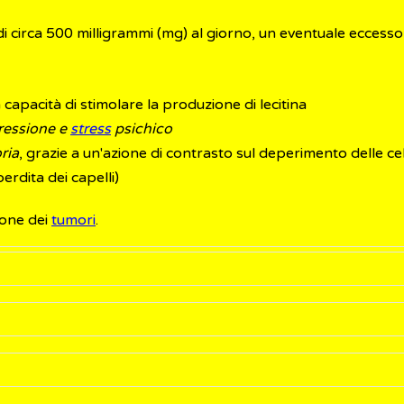
 di circa 500 milligrammi (mg) al giorno, un eventuale eccesso
a capacità di stimolare la produzione di lecitina
pressione e
stress
psichico
ria
, grazie a un'azione di contrasto sul deperimento delle cel
erdita dei capelli)
zione dei
tumori
.
ere assunto attraverso una
dieta
sana e equilibrata, viene pr
tto forma di
integratore
è quindi dubbia, soprattutto perché i 
o naturalmente espulse attraverso le urine.