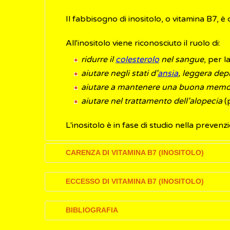
Il fabbisogno di inositolo, o vitamina B7, è
All'inositolo viene riconosciuto il ruolo di:
ridurre il
colesterolo
nel sangue
, per l
aiutare negli stati d’
ansia
, leggera de
aiutare a mantenere una buona memo
aiutare nel trattamento dell’alopecia
(p
L'inositolo è in fase di studio nella preven
CARENZA DI VITAMINA B7 (INOSITOLO)
Dal momento che l'inositolo, oltre ad ess
ECCESSO DI VITAMINA B7 (INOSITOLO)
è piuttosto rara e l'utilità di assumerlo so
stati ancora sufficientemente provati.
Le quantità di inositolo in eccesso vengon
BIBLIOGRAFIA