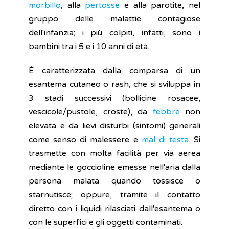
morbillo
, alla
pertosse
e alla parotite, nel
gruppo delle malattie contagiose
dell'infanzia; i più colpiti, infatti, sono i
bambini tra i 5 e i 10 anni di età.
È caratterizzata dalla comparsa di un
esantema cutaneo o rash, che si sviluppa in
3 stadi successivi (bollicine rosacee,
vescicole/pustole, croste), da
febbre
non
elevata e da lievi disturbi (sintomi) generali
come senso di malessere e
mal di testa
. Si
trasmette con molta facilità per via aerea
mediante le goccioline emesse nell'aria dalla
persona malata quando tossisce o
starnutisce; oppure, tramite il contatto
diretto con i liquidi rilasciati dall'esantema o
con le superfici e gli oggetti contaminati.