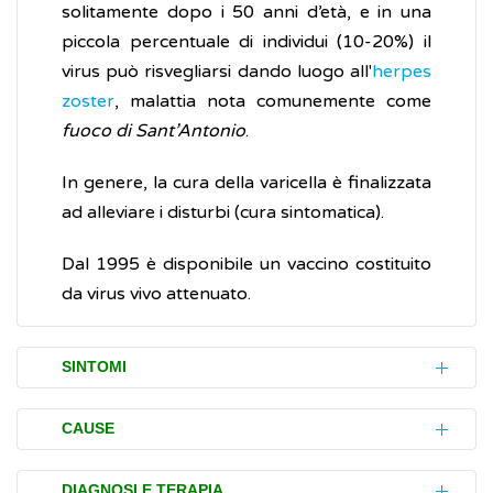
solitamente dopo i 50 anni d’età, e in una
piccola percentuale di individui (10-20%) il
virus può risvegliarsi dando luogo all'
herpes
zoster
, malattia nota comunemente come
fuoco di Sant’Antonio
.
In genere, la cura della varicella è finalizzata
ad alleviare i disturbi (cura sintomatica).
Dal 1995 è disponibile un vaccino costituito
da virus vivo attenuato.
SINTOMI
La varicella si manifesta dopo 10-21 giorni
CAUSE
dal “contatto” (esposizione) con il
virus
e
generalmente si risolve in 7-10 giorni. Uno o
La varicella è causata dall'infezione con il
DIAGNOSI E TERAPIA