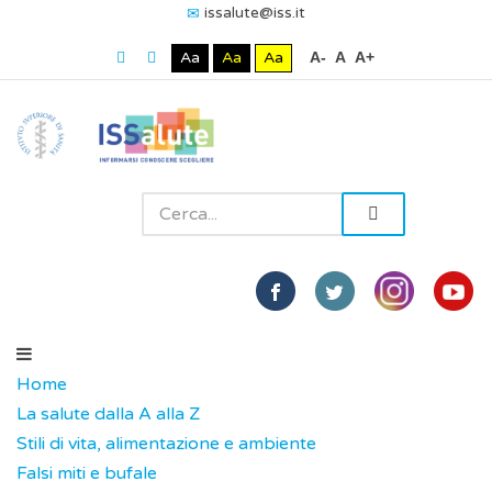
issalute@iss.it
Aa
Aa
Aa
A-
A
A+
Home
La salute dalla A alla Z
Stili di vita, alimentazione e ambiente
Falsi miti e bufale