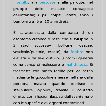
morbillo
, alla
pertosse
e alla parotite, nel
gruppo delle malattie contagiose
dell'infanzia; i più colpiti, infatti, sono i
bambini tra i 5 e i 10 anni di età.
È caratterizzata dalla comparsa di un
esantema cutaneo o rash, che si sviluppa in
3 stadi successivi (bollicine rosacee,
vescicole/pustole, croste), da
febbre
non
elevata e da lievi disturbi (sintomi) generali
come senso di malessere e
mal di testa
. Si
trasmette con molta facilità per via aerea
mediante le goccioline emesse nell'aria dalla
persona malata quando tossisce o
starnutisce; oppure, tramite il contatto
diretto con i liquidi rilasciati dall'esantema o
con le superfici e gli oggetti contaminati.