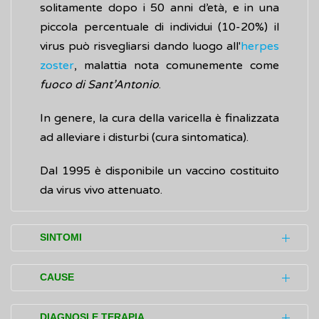
solitamente dopo i 50 anni d’età, e in una
piccola percentuale di individui (10-20%) il
virus può risvegliarsi dando luogo all'
herpes
zoster
, malattia nota comunemente come
fuoco di Sant’Antonio
.
In genere, la cura della varicella è finalizzata
ad alleviare i disturbi (cura sintomatica).
Dal 1995 è disponibile un vaccino costituito
da virus vivo attenuato.
SINTOMI
La varicella si manifesta dopo 10-21 giorni
CAUSE
dal “contatto” (esposizione) con il
virus
e
generalmente si risolve in 7-10 giorni. Uno o
La varicella è causata dall'infezione con il
DIAGNOSI E TERAPIA