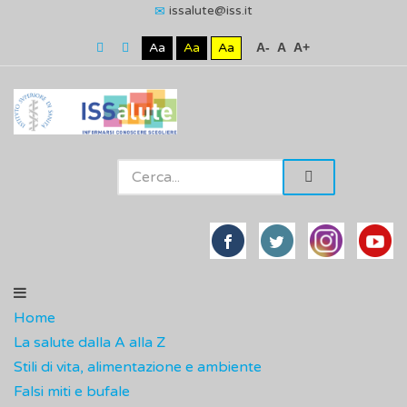
issalute@iss.it
Aa
Aa
Aa
A-
A
A+
Home
La salute dalla A alla Z
Stili di vita, alimentazione e ambiente
Falsi miti e bufale