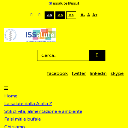
issalute@iss.it
Aa
Aa
Aa
A-
A
A+
facebook
twitter
linkedin
skype
Home
La salute dalla A alla Z
Stili di vita, alimentazione e ambiente
Falsi miti e bufale
Chi siamo