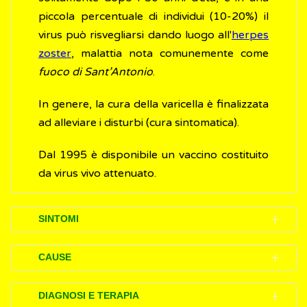
piccola percentuale di individui (10-20%) il
virus può risvegliarsi dando luogo all'
herpes
zoster
, malattia nota comunemente come
fuoco di Sant’Antonio
.
In genere, la cura della varicella è finalizzata
ad alleviare i disturbi (cura sintomatica).
Dal 1995 è disponibile un vaccino costituito
da virus vivo attenuato.
SINTOMI
La varicella si manifesta dopo 10-21 giorni
CAUSE
dal “contatto” (esposizione) con il
virus
e
generalmente si risolve in 7-10 giorni. Uno o
La varicella è causata dall'infezione con il
DIAGNOSI E TERAPIA