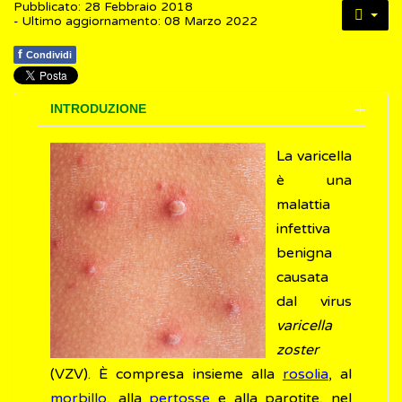
Pubblicato: 28 Febbraio 2018
- Ultimo aggiornamento: 08 Marzo 2022
f
Condividi
INTRODUZIONE
La varicella
è una
malattia
infettiva
benigna
causata
dal virus
varicella
zoster
(VZV). È compresa insieme alla
rosolia
, al
morbillo
, alla
pertosse
e alla parotite, nel