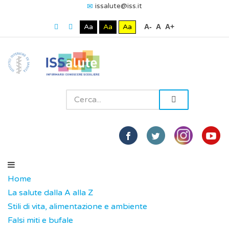
issalute@iss.it
Aa
Aa
Aa
A-
A
A+
Home
La salute dalla A alla Z
Stili di vita, alimentazione e ambiente
Falsi miti e bufale