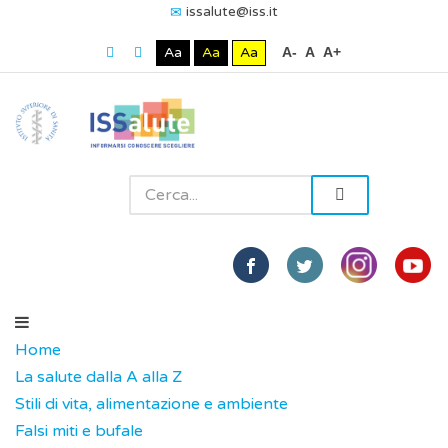
issalute@iss.it
Aa
Aa
Aa
A-
A
A+
Home
La salute dalla A alla Z
Stili di vita, alimentazione e ambiente
Falsi miti e bufale