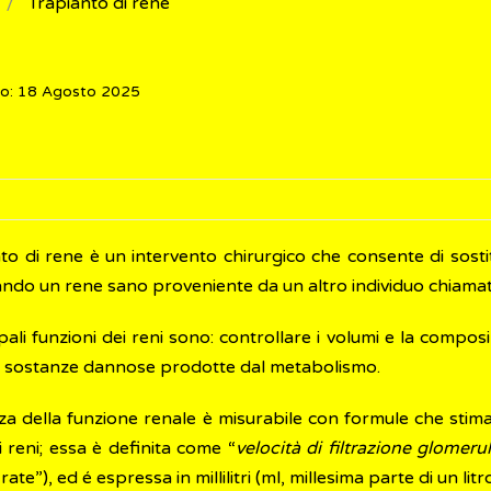
Trapianto di rene
to: 18 Agosto 2025
nto di rene è un intervento chirurgico che consente di sosti
ando un rene sano proveniente da un altro individuo chiam
pali funzioni dei reni sono: controllare i volumi e la compos
e sostanze dannose prodotte dal metabolismo.
za della funzione renale è misurabile con formule che stima
 reni; essa è definita come “
velocità di filtrazione glomeru
 rate”), ed é espressa in millilitri (ml, millesima parte di un l