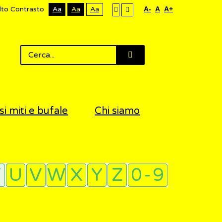
lto Contrasto
Aa
Aa
Aa
A-
A
A+
si miti e bufale
Chi siamo