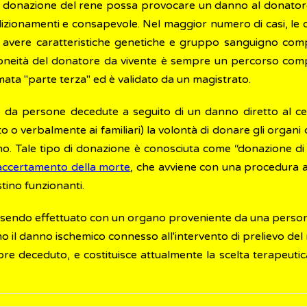
la donazione del rene possa provocare un danno al donatore
ndizionamenti e consapevole. Nel maggior numero di casi, le
avere caratteristiche genetiche e gruppo sanguigno compatib
l'idoneità del donatore da vivente è sempre un percorso c
ata "parte terza" ed è validato da un magistrato.
 da persone decedute a seguito di un danno diretto al cerv
o o verbalmente ai familiari) la volontà di donare gli organi
no. Tale tipo di donazione è conosciuta come “donazione di 
accertamento della morte
, che avviene con una procedura a
tino funzionanti.
essendo effettuato con un organo proveniente da una persona
o il danno ischemico connesso all'intervento di prelievo del 
re deceduto, e costituisce attualmente la scelta terapeutica 