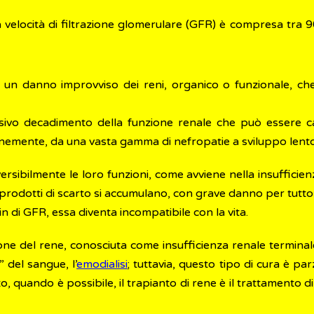
elocità di filtrazione glomerulare (GFR) è compresa tra 90
 un danno improvviso dei reni, organico o funzionale, che
sivo decadimento della funzione renale che può essere cau
nemente, da una vasta gamma di nefropatie a sviluppo lento
rsibilmente le loro funzioni, come avviene nella insufficienz
e i prodotti di scarto si accumulano, con grave danno per tutto
in di GFR, essa diventa incompatibile con la vita.
ione del rene, conosciuta come insufficienza renale terminal
” del sangue, l’
emodialisi
; tuttavia, questo tipo di cura è pa
o, quando è possibile, il trapianto di rene è il trattamento di