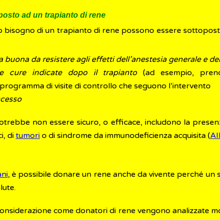
posto ad un trapianto di rene
 bisogno di un trapianto di rene possono essere sottopos
a buona da resistere agli effetti dell’anestesia generale e de
e cure indicate dopo il trapianto
(ad esempio, prender
l programma di visite di controllo che seguono l’intervento
uccesso
otrebbe non essere sicuro, o efficace, includono la presenz
i, di
tumori
o di sindrome da immunodeficienza acquisita (
AI
ani
, è possibile donare un rene anche da vivente perché un 
lute.
onsiderazione come donatori di rene vengono analizzate mo