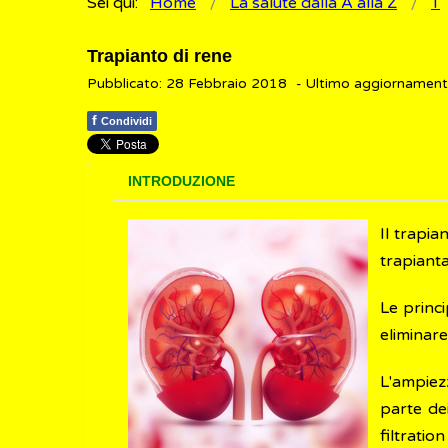
Sei qui:
Home
La salute dalla A alla Z
T
Trapianto di rene
Pubblicato: 28 Febbraio 2018
- Ultimo aggiornamen
f
Condividi
INTRODUZIONE
Il trapia
trapiant
Le princi
eliminar
L'ampiez
parte dei
filtration