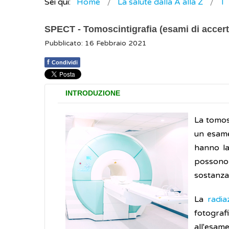
Sei qui:
Home
La salute dalla A alla Z
T
SPECT - Tomoscintigrafia (esami di accer
Pubblicato: 16 Febbraio 2021
f
Condividi
INTRODUZIONE
La tomos
un esame
hanno la
possono 
sostanza
La
radi
fotogra
all'esame