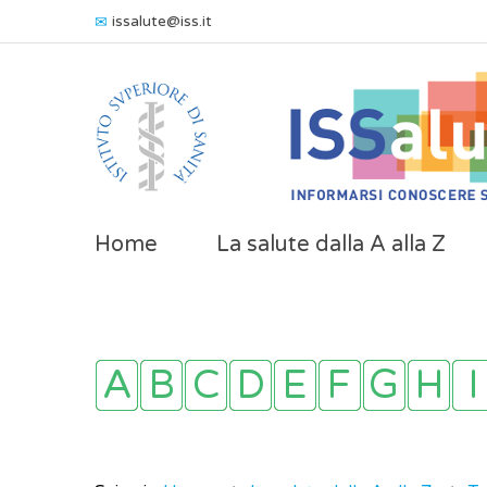
issalute@iss.it
Home
La salute dalla A alla Z