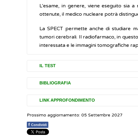
L'esame, in genere, viene eseguito sia a 
ottenute, il medico nucleare potrà disting
La SPECT permette anche di studiare mala
tumori cerebrali. Il radiofarmaco, in quest
interessata e le immagini tomografiche rap
IL TEST
L'esame tomoscintigrafico prevede la 
BIBLIOGRAFIA
effettuare. Per alcuni esami come, ad esem
per endovena, per via intraperitoneale o pe
Associazione Italiana di Medicina Nuclear
LINK APPROFONDIMENTO
Tra la somministrazione del radiofarmaco
World Health Organization (WHO). The 
Prossimo aggiornamento: 05 Settembre 2027
International Atomic Energy Agency (IAEA
permettere al radiofarmaco di distribuirsi
tomography (per million population), total
f
Condividi
attesa sia dopo l'esame per favorire l'elim
Associazione Italiana di Fisica Medica e Sa