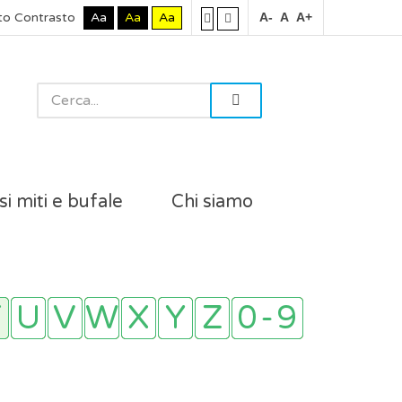
to Contrasto
Aa
Aa
Aa
A-
A
A+
si miti e bufale
Chi siamo