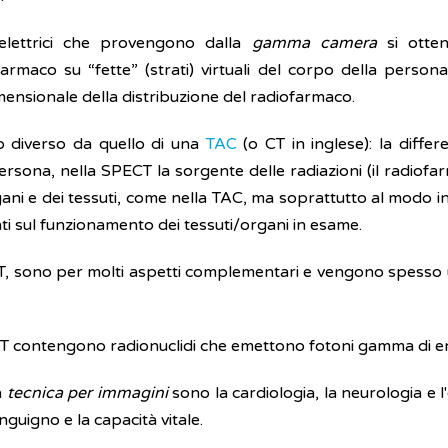
elettrici che provengono dalla
gamma camera
si otten
farmaco su “fette” (strati) virtuali del corpo della perso
ensionale della distribuzione del radiofarmaco.
o diverso da quello di una
TAC
(o CT in inglese): la diff
ersona, nella SPECT la sorgente delle radiazioni (il radiofa
ani e dei tessuti, come nella TAC, ma soprattutto al modo in
ti sul funzionamento dei tessuti/organi in esame.
, sono per molti aspetti complementari e vengono spesso u
ECT contengono radionuclidi che emettono fotoni gamma di en
a
tecnica per immagini
sono la cardiologia, la neurologia e 
nguigno e la capacità vitale.