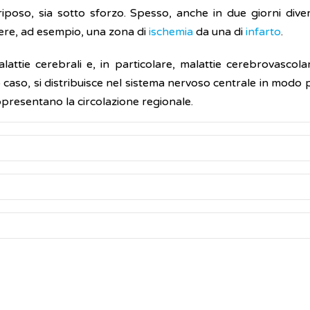
riposo, sia sotto sforzo. Spesso, anche in due giorni div
uere, ad esempio, una zona di
ischemia
da una di
infarto
.
ttie cerebrali e, in particolare, malattie cerebrovascola
o caso, si distribuisce nel sistema nervoso centrale in modo
presentano la circolazione regionale.
somministrazione, generalmente per endovena, di un
rad
pio, la tomoscintigrafia cerebrale, i radiofarmaci possono 
r via locale.
e ed Imaging Molecolare
(AIMN)
 e l'acquisizione delle immagini scintigrafiche è previst
Global Health Observatory: explore a world of health
).
Radiation protection in nuclear medicine
(Inglese)
 nelle aree da indagare. Generalmente, viene chiesto di bere
 density
(Inglese)
inazione di quella parte del radiofarmaco che non viene asso
nitaria (AIFM).
La Medicina Nucleare e il Fisico medico