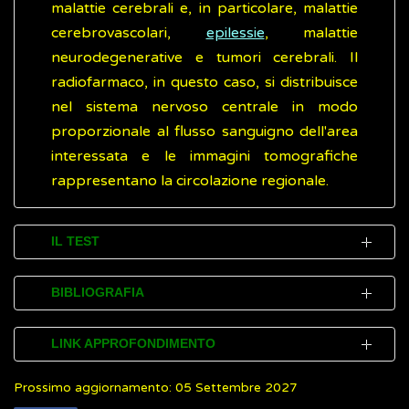
malattie cerebrali e, in particolare, malattie
cerebrovascolari,
epilessie
, malattie
neurodegenerative e tumori cerebrali. Il
radiofarmaco, in questo caso, si distribuisce
nel sistema nervoso centrale in modo
proporzionale al flusso sanguigno dell'area
interessata e le immagini tomografiche
rappresentano la circolazione regionale.
IL TEST
L'esame tomoscintigrafico prevede la
BIBLIOGRAFIA
somministrazione, generalmente per
endovena, di un
radiofarmaco
specifico in
Associazione Italiana di Medicina Nucleare
LINK APPROFONDIMENTO
base all'analisi da effettuare. Per alcuni
ed Imaging Molecolare
(AIMN)
esami come, ad esempio, la tomoscintigrafia
Prossimo aggiornamento: 05 Settembre 2027
International Atomic Energy Agency (IAEA).
World Health Organization (WHO). The