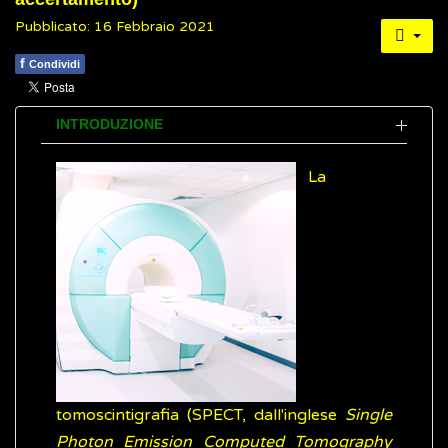
Pubblicato: 16 Febbraio 2021
f
Condividi
INTRODUZIONE
La
tomoscintigrafia (SPECT, dall'inglese
Single
Photon Emission Computed Tomography