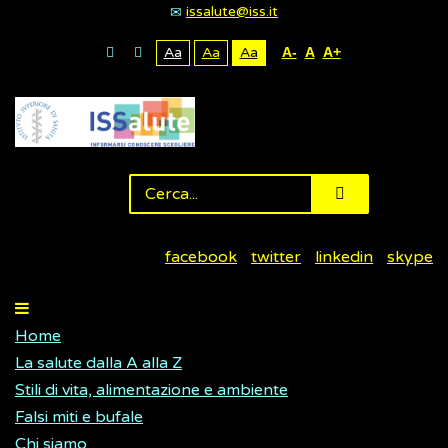
issalute@iss.it
Aa
Aa
Aa
A-
A
A+
facebook
twitter
linkedin
skype
Home
La salute dalla A alla Z
Stili di vita, alimentazione e ambiente
Falsi miti e bufale
Chi siamo