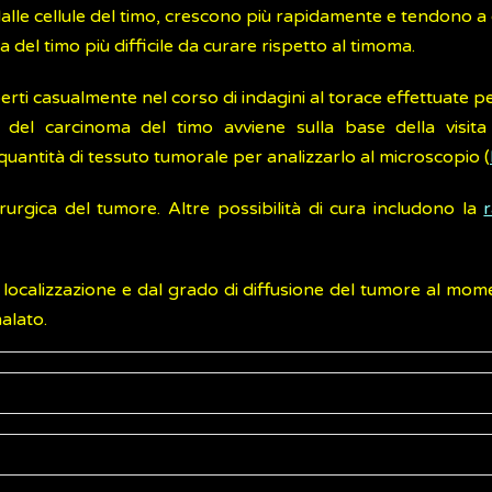
alle cellule del timo, crescono più rapidamente e tendono a d
del timo più difficile da curare rispetto al timoma.
ti casualmente nel corso di indagini al torace effettuate per 
del carcinoma del timo avviene sulla base della visita 
 quantità di tessuto tumorale per analizzarlo al microscopio (
urgica del tumore. Altre possibilità di cura includono la
 localizzazione e dal grado di diffusione del tumore al mo
malato.
 dare alcun disturbo e, quindi, essere scoperti casualm
del torace eseguite per altre ragioni.