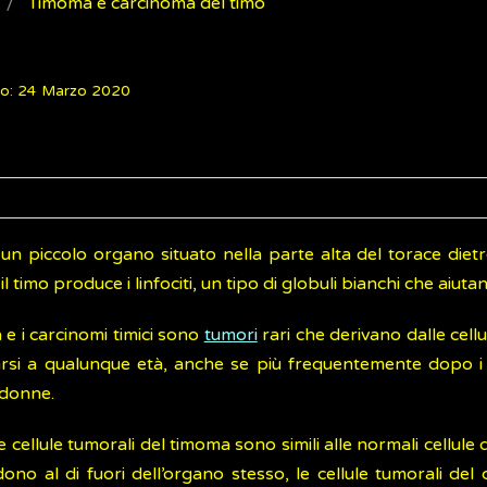
Timoma e carcinoma del timo
to: 24 Marzo 2020
 un piccolo organo situato nella parte alta del torace diet
a il timo produce i linfociti, un tipo di globuli bianchi che ai
 e i carcinomi timici sono
tumori
rari che derivano dalle cellu
rsi a qualunque età, anche se più frequentemente dopo i 50
 donne.
 cellule tumorali del timoma sono simili alle normali cellul
ndono al di fuori dell’organo stesso, le cellule tumorali d