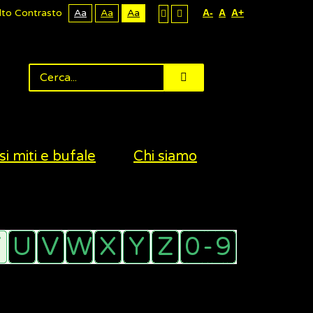
lto Contrasto
Aa
Aa
Aa
A-
A
A+
si miti e bufale
Chi siamo