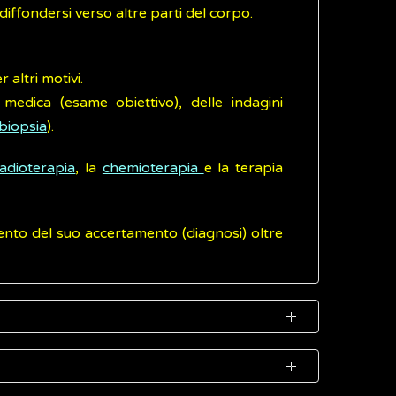
iffondersi verso altre parti del corpo.
altri motivi.
medica (esame obiettivo), delle indagini
biopsia
).
radioterapia
, la
chemioterapia
e la terapia
mento del suo accertamento (diagnosi) oltre
ente nel corso di una tomografia assiale