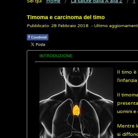
Sei qui:
Home
La salute dalla A alla Z
T
Timoma e carcinoma del timo
Pubblicato: 28 Febbraio 2018
- Ultimo aggiornamen
f
Condividi
INTRODUZIONE
Il timo è
l'infanzi
Il timoma
presenta
uomini e
Mentre le
si diffo