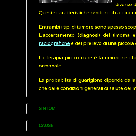
diverso d
Queste caratteristiche rendono il carcinoma 
Entrambi i tipi di tumore sono spesso scoper
L’accertamento (diagnosi) del timoma e 
radiografiche
e del prelievo di una piccola
La terapia più comune è la rimozione chir
ormonale.
La probabilità di guarigione dipende dalla
che dalle condizioni generali di salute del 
SINTOMI
Timoma e carcinoma del timo possono non
CAUSE
computerizzata (
TAC
) o di una
radiografia