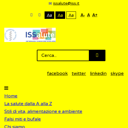
issalute@iss.it
Aa
Aa
Aa
A-
A
A+
facebook
twitter
linkedin
skype
Home
La salute dalla A alla Z
Stili di vita, alimentazione e ambiente
Falsi miti e bufale
Chi siamo