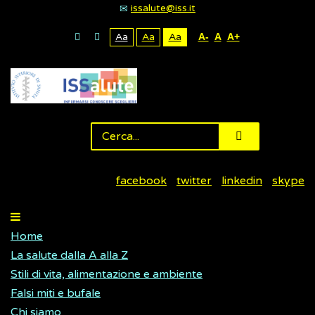
issalute@iss.it
Aa
Aa
Aa
A-
A
A+
facebook
twitter
linkedin
skype
Home
La salute dalla A alla Z
Stili di vita, alimentazione e ambiente
Falsi miti e bufale
Chi siamo