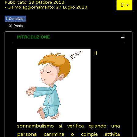
Pubblicato: 29 Ottobre 2018
- Ultimo aggiornamento: 27 Luglio 2020
f
Condividi
INTRODUZIONE
Il
sonnambulismo si verifica quando una
persona cammina o compie attività