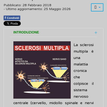
Pubblicato: 28 Febbraio 2018
- Ultimo aggiornamento: 25 Maggio 2026
f
Condividi
INTRODUZIONE
La sclerosi
multipla è
una
malattia
cronica
che
colpisce il
sistema
nervoso
centrale (cervello, midollo spinale e nervi