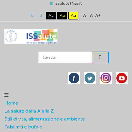
issalute@iss.it
Aa
Aa
Aa
A-
A
A+
Home
La salute dalla A alla Z
Stili di vita, alimentazione e ambiente
Falsi miti e bufale