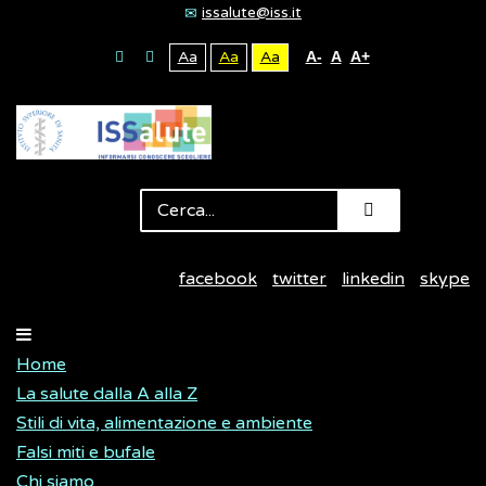
issalute@iss.it
Aa
Aa
Aa
A-
A
A+
facebook
twitter
linkedin
skype
Home
La salute dalla A alla Z
Stili di vita, alimentazione e ambiente
Falsi miti e bufale
Chi siamo