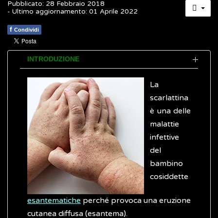
Pubblicato: 28 Febbraio 2018
- Ultimo aggiornamento: 01 Aprile 2022
f
Condividi
INTRODUZIONE
La
scarlattina
è una delle
malattie
infettive
del
bambino
cosiddette
esantematiche
perché provoca una eruzione
cutanea diffusa (esantema).