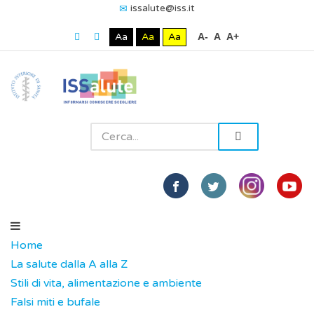
issalute@iss.it
Aa
Aa
Aa
A-
A
A+
Home
La salute dalla A alla Z
Stili di vita, alimentazione e ambiente
Falsi miti e bufale